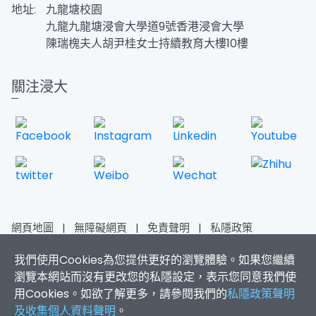
地址:
九龍塘校園
九龍九龍塘浸會大學道9號香港浸會大學
陳瑞槐夫人胡尹桂女士持續教育大樓10樓
關注浸大
網頁地圖
|
無障礙網頁
|
免責聲明
|
私隱政策
我們使用Cookies為您提供更好的瀏覽體驗。如果您繼續
香港浸會大學 版權所有 © 2026
瀏覽本網站而沒有更改您的私隱設定，表示您同意我們使
用Cookies。如欲了解更多，請參閱我們的
私隱政策聲明
及收集個人資料聲明
。