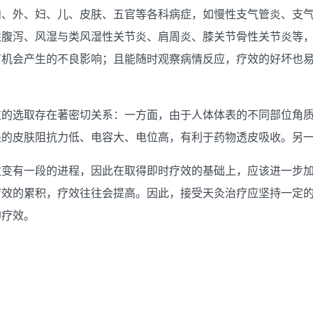
内、外、妇、儿、皮肤、五官等各科病症，如慢性支气管炎、支
性腹泻、风湿与类风湿性关节炎、肩周炎、膝关节骨性关节炎等
有机会产生的不良影响；且能随时观察病情反应，疗效的好坏也
位的选取存在著密切关系：一方面，由于人体体表的不同部位角
处的皮肤阻抗力低、电容大、电位高，有利于药物透皮吸收。另
改变有一段的进程，因此在取得即时疗效的基础上，应该进一步
效的累积，疗效往往会提高。因此，接受天灸治疗应坚持一定的
的疗效。