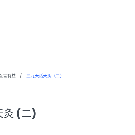
天灸 (二)
医言有益
/
三九天话天灸（二）
灸 (二)