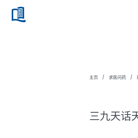
三九天话
主页
/
求医问药
/
三九天话天