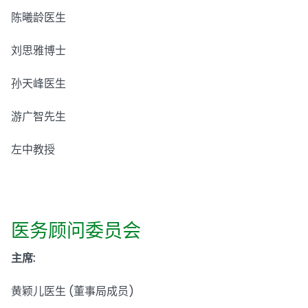
陈曦龄医生
刘思雅博士
孙天峰医生
游广智先生
左中教授
医务顾问委员会
主席:
黄颖儿医生 (董事局成员)