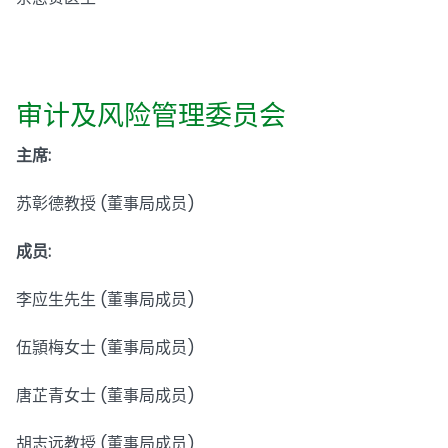
审计及风险管理委员会
主席:
苏彰德教授 (董事局成员)
成员:
李应生先生 (董事局成员)
伍頴梅女士 (董事局成员)
唐芷青女士 (董事局成员)
胡志远教授 (董事局成员)