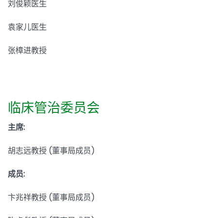
刘俊颖医生
袁家儿医生
张樟进教授
临床管治委员会
主席:
胡志远教授 (董事局成员)
成员:
卞兆祥教授 (董事局成员)