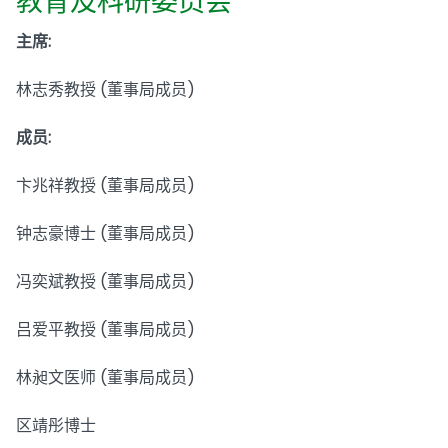
教育及科研委员会
主席:
林志秀教授 (董事局成员)
成员:
卞兆祥教授 (董事局成员)
钟志豪博士 (董事局成员)
冯奕斌教授 (董事局成员)
吕爱平教授 (董事局成员)
林昶文医师 (董事局成员)
区靖彤博士