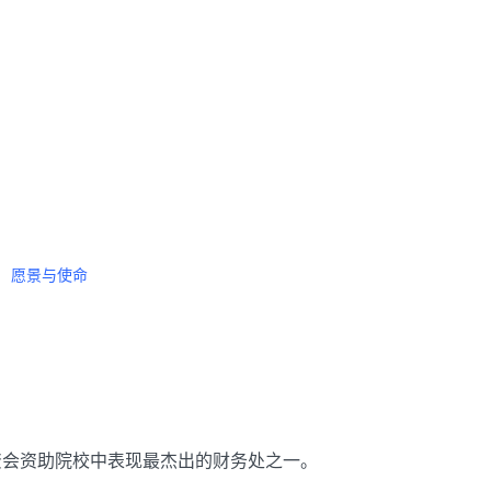
使命
愿景与使命
资会资助院校中表现最杰出的财务处之一。