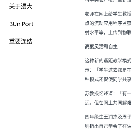
关于浸大
老师在网上给学生教
点的流动应用程序监
BUniPort
射水平等，上传到物
重要连结
高度灵活和自主
这种新的遥距教学模
示：「学生过去都是
种模式还促使同学共
苏教授忆述道：「有
远，但在网上共同解
四年级生王润杰及周
则指出自己学会了在