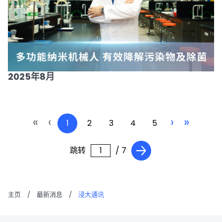
2025年8月
«
‹
›
»
1
2
3
4
5
跳转
/ 7
主页
/
最新消息
/
浸大通讯