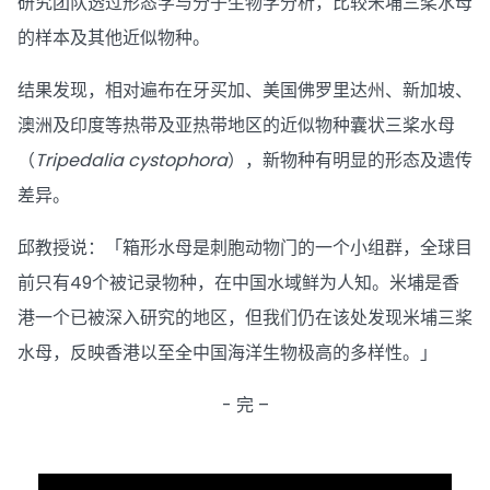
研究团队透过形态学与分子生物学分析，比较米埔三桨水母
的样本及其他近似物种。
结果发现，相对遍布在牙买加、美国佛罗里达州、新加坡、
澳洲及印度等热带及亚热带地区的近似物种囊状三桨水母
（
Tripedalia cystophora
），新物种有明显的形态及遗传
差异。
邱教授说：「箱形水母是刺胞动物门的一个小组群，全球目
前只有49个被记录物种，在中国水域鲜为人知。米埔是香
港一个已被深入研究的地区，但我们仍在该处发现米埔三桨
水母，反映香港以至全中国海洋生物极高的多样性。」
- 完 –