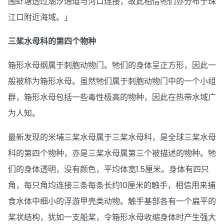
围虾塘透过潮汐通道与河口连接，故此相信牠们亦分布于珠
江口附近海域。」
三桨水母科的第四个物种
箱形水母纲属于刺胞动物门。牠们的身体呈正方形，因此一
般被称为箱形水母。虽然牠们属于刺胞动物门中的一个小组
群，箱形水母包括一些毒性极高的物种，因此在热带水域广
为人知。
最新发现的米埔三桨水母属于三桨水母科，是全球三桨水母
科的第四个物种，亦是三桨水母属第三个被描述的物种。牠
们的身体透明，没有颜色，平均体宽1.5厘米。身体有四只
角，每只角均连接三条每条长约10厘米的触手，相信用来捕
食水体中细小的浮游甲壳类动物。触手基部各有一个扁平的
桨状结构，犹如一支船桨，令箱形水母收缩身体时产生强大