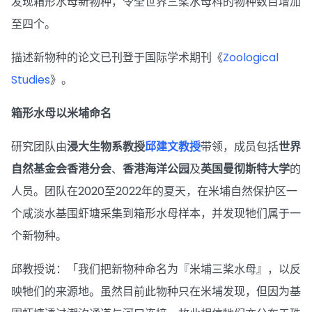
发现箱形水母新物种，令全世界三桨水母科的物种数目增加
至四个。
描述新物种的论文已刊登于国际学术期刊《
Zoological
Studies
》。
箱形水母以米埔命名
研究团队由
浸大生物系教授
邱建文教授
带领，成员包括
世界
自然基金会香港分会
、
香港海洋公园
及
英国曼彻斯特大学
的
人员。团队在2020至2022年的夏天，在米埔自然保护区一
个咸淡水基围虾塘采集到箱形水母样本，并发现牠们属于一
个新物种。
邱教授说：「我们把新物种命名为『米埔三桨水母』，以反
映牠们的来源地。虽然目前此物种只在米埔发现，但因为基