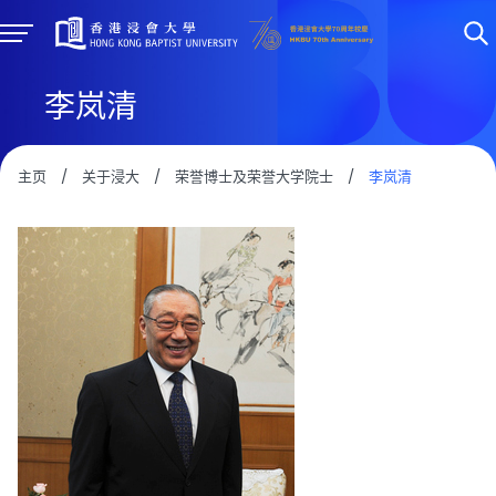
李岚清
主页
/
关于浸大
/
荣誉博士及荣誉大学院士
/
李岚清