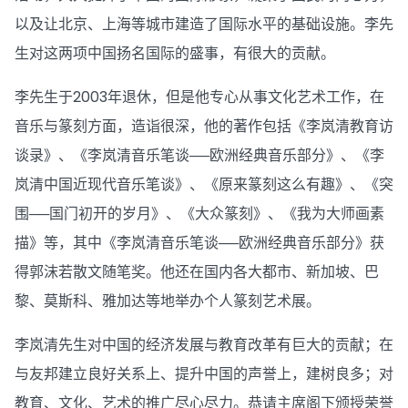
以及让北京、上海等城市建造了国际水平的基础设施。李先
生对这两项中国扬名国际的盛事，有很大的贡献。
李先生于2003年退休，但是他专心从事文化艺术工作，在
音乐与篆刻方面，造诣很深，他的著作包括《李岚清教育访
谈录》、《李岚清音乐笔谈──欧洲经典音乐部分》、《李
岚清中国近现代音乐笔谈》、《原来篆刻这么有趣》、《突
围──国门初开的岁月》、《大众篆刻》、《我为大师画素
描》等，其中《李岚清音乐笔谈──欧洲经典音乐部分》获
得郭沫若散文随笔奖。他还在国内各大都市、新加坡、巴
黎、莫斯科、雅加达等地举办个人篆刻艺术展。
李岚清先生对中国的经济发展与教育改革有巨大的贡献；在
与友邦建立良好关系上、提升中国的声誉上，建树良多；对
教育、文化、艺术的推广尽心尽力。恭请主席阁下颁授荣誉