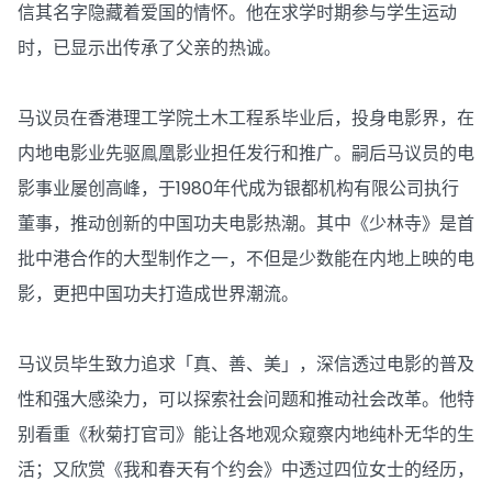
信其名字隐藏着爱国的情怀。他在求学时期参与学生运动
时，已显示出传承了父亲的热诚。
马议员在香港理工学院土木工程系毕业后，投身电影界，在
内地电影业先驱鳯凰影业担任发行和推广。嗣后马议员的电
影事业屡创高峰，于1980年代成为银都机构有限公司执行
董事，推动创新的中国功夫电影热潮。其中《少林寺》是首
批中港合作的大型制作之一，不但是少数能在内地上映的电
影，更把中国功夫打造成世界潮流。
马议员毕生致力追求「真、善、美」，深信透过电影的普及
性和强大感染力，可以探索社会问题和推动社会改革。他特
别看重《秋菊打官司》能让各地观众窥察内地纯朴无华的生
活；又欣赏《我和春天有个约会》中透过四位女士的经历，