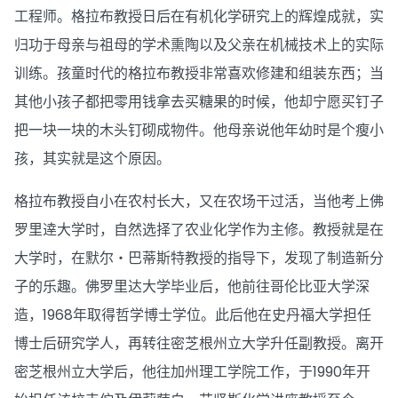
工程师。格拉布教授日后在有机化学研究上的辉煌成就，实
归功于母亲与祖母的学术熏陶以及父亲在机械技术上的实际
训练。孩童时代的格拉布教授非常喜欢修建和组装东西；当
其他小孩子都把零用钱拿去买糖果的时候，他却宁愿买钉子
把一块一块的木头钉砌成物件。他母亲说他年幼时是个瘦小
孩，其实就是这个原因。
格拉布教授自小在农村长大，又在农场干过活，当他考上佛
罗里逹大学时，自然选择了农业化学作为主修。教授就是在
大学时，在默尔‧巴蒂斯特教授的指导下，发现了制造新分
子的乐趣。佛罗里达大学毕业后，他前往哥伦比亚大学深
造，1968年取得哲学博士学位。此后他在史丹福大学担任
博士后研究学人，再转往密芝根州立大学升任副教授。离开
密芝根州立大学后，他往加州理工学院工作，于1990年开