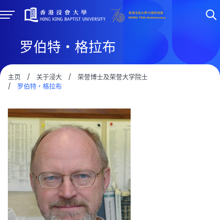
罗伯特・格拉布
主页
/
关于浸大
/
荣誉博士及荣誉大学院士
/
罗伯特・格拉布