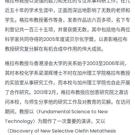
格拉布教授以坚强的毅力和无比的专注从事科研工作，在几
近五十年的学术生涯中，正面而深远地影响了无数的老师和
学生。格拉布教授著作等身，发表作品达六百多项，名下专
利登记共一百三十五项，并曾获奬无数，其中包括他与两位
科学家共同夺得的2005年度诺贝尔化学奬，以表彰格拉布
教授研究复分解在有机合成中作用的伟大成就。
格拉布教授与香港浸会大学的关系始于2003至2006年间，
其时本校化学系梁湛辉博士不时在加州理工学院格拉布教授
的实验室从事研究工作，而本校与加州理工学院也自此开展
了合作研究。2013年2月，格拉布教授应创意研究院之邀访
问本校，与师生分享他的研究工作及对教育的见解。在访问
期间，教授以〈Fundamental Science to New
Technology〉为题作了一次重要的演讲，又以
〈Discovery of New Selective Olefin Metathesis