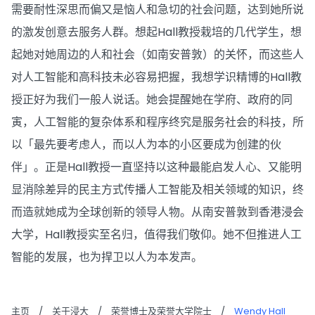
需要耐性深思而偏又是恼人和急切的社会问题，达到她所说
的激发创意去服务人群。想起Hall教授栽培的几代学生，想
起她对她周边的人和社会（如南安普敦）的关怀，而这些人
对人工智能和高科技未必容易把握，我想学识精博的Hall教
授正好为我们一般人说话。她会提醒她在学府、政府的同
寅，人工智能的复杂体系和程序终究是服务社会的科技，所
以「最先要考虑人，而以人为本的小区要成为创建的伙
伴」。正是Hall教授一直坚持以这种最能启发人心、又能明
显消除差异的民主方式传播人工智能及相关领域的知识，终
而造就她成为全球创新的领导人物。从南安普敦到香港浸会
大学，Hall教授实至名归，值得我们敬仰。她不但推进人工
智能的发展，也为捍卫以人为本发声。
主页
/
关于浸大
/
荣誉博士及荣誉大学院士
/
Wendy Hall