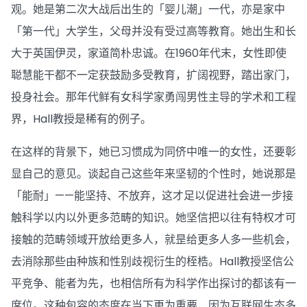
观。她是第二次大战后出生的「婴儿潮」一代，亦是家中
「第一代」大学生，父母并没有受过高等教育。她出生和长
大于英国伊灵，家道简朴忠诚。在1960年代末，女性即使
聪慧能干都不一定获鼓励多受教育，扩阔视野，踏出家门，
投身社会。那年代鲜有女科学家勇闯男性主导的学术和工程
界，Hall教授是稀有的例子。
在这样的背景下，她已习惯成为同侪中唯一的女性，还要彰
显自己的意见。谈起自己这些年来坚韧的个性时，她说那是
「能耐」——能坚持、不放弃，这才足以促进社会进一步接
触科学以内以外更多范畴的知识。她坚信把以往有特权才可
接触的范畴领域开放给更多人，就昰给更多人多一些机会，
去消除那些由种族和性别歧视衍生的桎梏。Hall教授坚信公
平竞争、能者为先，也相信所有为科学作出探讨的都该有一
席位。这种包容的态度在当下更为重要，因为互联网生态多