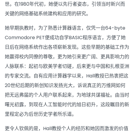
世。在1980年代初，她便以先行者姿态，引领当时新兴而
关键的网络基础系统建构和应用的研究。
她早期执教时，为了熟悉计算器语言，仅凭一台64-byte
Commodore PET便成功自学BASIC程序语言，方便了她
日后在网络系统作出各项崭新发现。这些早期的基础工作为
她赢得校内同僚的尊敬，更为她引来更广阔、更具影响力的
人脉联系：起初与欧美学者切磋，后来更与中国和扎根亚洲
的专家交流。自有应用计算器学以来，Hall教授已热衷把这
20世纪后期的新创知识发扬光大，诉说真正的万维网如何
把无远弗届的个人用户联系起来，为地球共谋福祉。由当时
曙光初露，到现在人工智能时代的旭日初升，这段瞩目的新
里程定必为后世历史学者所乐道。
更令人钦佩的是，Hall教授个人的经历和她因而激发的价值