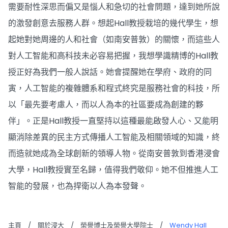
需要耐性深思而偏又是惱人和急切的社會問題，達到她所說
的激發創意去服務人群。想起Hall教授栽培的幾代學生，想
起她對她周邊的人和社會（如南安普敦）的關懷，而這些人
對人工智能和高科技未必容易把握，我想學識精博的Hall教
授正好為我們一般人說話。她會提醒她在學府、政府的同
寅，人工智能的複雜體系和程式終究是服務社會的科技，所
以「最先要考慮人，而以人為本的社區要成為創建的夥
伴」。正是Hall教授一直堅持以這種最能啟發人心、又能明
顯消除差異的民主方式傳播人工智能及相關領域的知識，終
而造就她成為全球創新的領導人物。從南安普敦到香港浸會
大學，Hall教授實至名歸，值得我們敬仰。她不但推進人工
智能的發展，也為捍衛以人為本發聲。
主頁
/
關於浸大
/
榮譽博士及榮譽大學院士
/
Wendy Hall