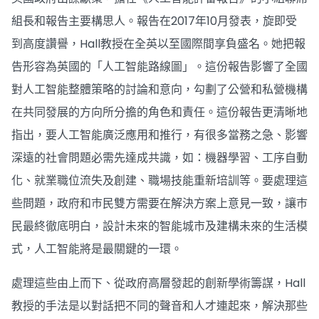
組長和報告主要構思人。報告在2017年10月發表，旋即受
到高度讚譽，Hall教授在全英以至國際間享負盛名。她把報
告形容為英國的「人工智能路線圖」。這份報告影響了全國
對人工智能整體策略的討論和意向，勾劃了公營和私營機構
在共同發展的方向所分擔的角色和責任。這份報告更清晰地
指出，要人工智能廣泛應用和推行，有很多當務之急、影響
深遠的社會問題必需先達成共識，如：機器學習、工序自動
化、就業職位流失及創建、職場技能重新培訓等。要處理這
些問題，政府和巿民雙方需要在解決方案上意見一致，讓巿
民最終徹底明白，設計未來的智能城市及建構未來的生活模
式，人工智能將是最關鍵的一環。
處理這些由上而下、從政府高層發起的創新學術籌謀，Hall
教授的手法是以對話把不同的聲音和人才連起來，解決那些