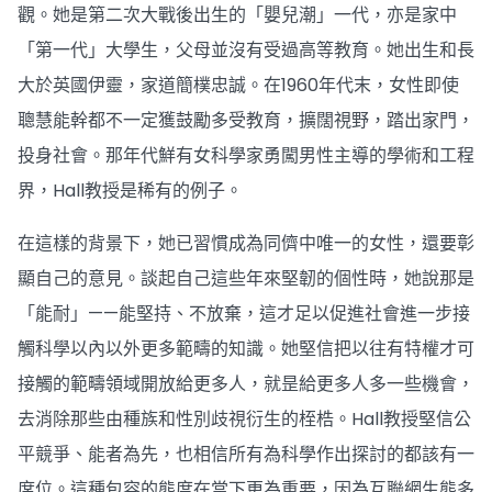
觀。她是第二次大戰後出生的「嬰兒潮」一代，亦是家中
「第一代」大學生，父母並沒有受過高等教育。她出生和長
大於英國伊靈，家道簡樸忠誠。在1960年代末，女性即使
聰慧能幹都不一定獲鼓勵多受教育，擴闊視野，踏出家門，
投身社會。那年代鮮有女科學家勇闖男性主導的學術和工程
界，Hall教授是稀有的例子。
在這樣的背景下，她已習慣成為同儕中唯一的女性，還要彰
顯自己的意見。談起自己這些年來堅韌的個性時，她說那是
「能耐」——能堅持、不放棄，這才足以促進社會進一步接
觸科學以內以外更多範疇的知識。她堅信把以往有特權才可
接觸的範疇領域開放給更多人，就昰給更多人多一些機會，
去消除那些由種族和性別歧視衍生的桎梏。Hall教授堅信公
平競爭、能者為先，也相信所有為科學作出探討的都該有一
席位。這種包容的態度在當下更為重要，因為互聯網生態多