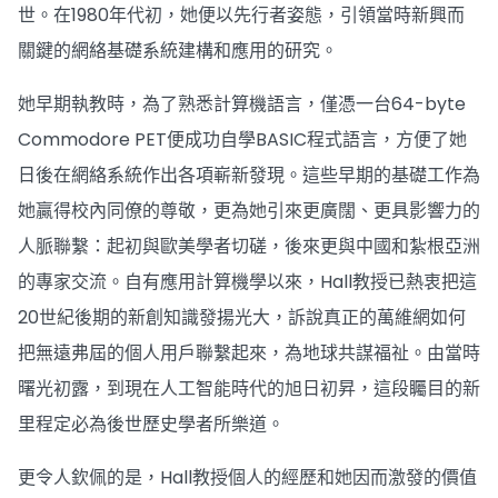
世。在1980年代初，她便以先行者姿態，引領當時新興而
關鍵的網絡基礎系統建構和應用的研究。
她早期執教時，為了熟悉計算機語言，僅憑一台64-byte
Commodore PET便成功自學BASIC程式語言，方便了她
日後在網絡系統作出各項嶄新發現。這些早期的基礎工作為
她贏得校內同僚的尊敬，更為她引來更廣闊、更具影響力的
人脈聯繫：起初與歐美學者切磋，後來更與中國和紮根亞洲
的專家交流。自有應用計算機學以來，Hall教授已熱衷把這
20世紀後期的新創知識發揚光大，訴說真正的萬維網如何
把無遠弗屆的個人用戶聯繫起來，為地球共謀福祉。由當時
曙光初露，到現在人工智能時代的旭日初昇，這段矚目的新
里程定必為後世歷史學者所樂道。
更令人欽佩的是，Hall教授個人的經歷和她因而激發的價值