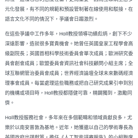
元化發展，有不同的規範和預設管制著在線使用和駁接，在
語言文化不同的情況下，爭議會日趨激烈。
在這些爭議中工作多年，Hall教授領導功績彪炳，創下不少
深遠影響，造就很多寶貴機會。她曾任英國皇家工程學會高
級副院長；英國首相科學技術委員會單次成員；歐洲研究委
員會創會成員；歐盟委員會資訊社會科技顧問小組主席；全
球互聯網管治委員會成員；世界經濟論壇全球未來數碼經濟
理事會成員。每當處理這些職務或把自己研究成果引申到別
的機構或項目時，Hall教授都隱健可靠，精闢獨到，激勵同
儕。
Hall教授服務社會，多年來在多個範疇和領域貢獻良多，尤
樂於以南安普敦為基地。近年，她獲邀以自己的學術專長為
英國政府出謀獻策，擔任《人工智能評審報告》的小組聯席