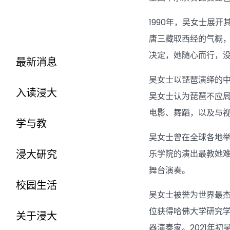
1990年，吴女士展
唐三藏取西经的气概
决定，她随心而行，
最新消息
吴女士以琵琶演绎的
入读浸大
吴女士认为琵琶不应
电影、舞蹈，以及与
学与教
吴女士曾在全球各地
浸大研究
乐学院的演出最教她
舞台演奏。
校园生活
吴女士被誉为世界最杰
位获得哈佛大学研究学
关于浸大
器演奏家。2021年