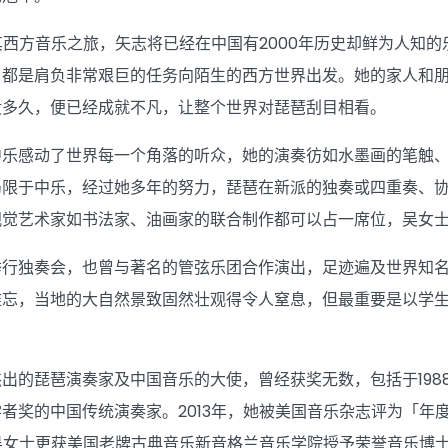
开其西方音乐之旅，矢志将已经在中国有2000年历史却鲜为人
，都是肩负非常艰巨的任务向陌生的西方世界出发。她的家人和
没多久，便已经成就不凡，让整个世界对琵琶刮目相看。
中乐感动了世界每一个角落的听众，她的演奏彷如水墨画的笔触
局限于中乐，经过她多年的努力，琵琶在新派的独奏或四重奏、
视觉艺术家如书法家、油画家的联合制作都可以占一席位，吴女
举行独奏会，也曾与著名的管弦乐团合作演出，足迹遍及世界知
难忘，当地的大自然景致固然壮观得令人窒息，但最重要是以学
出的琵琶演奏家及中国音乐的大使，曾经获奖无数，包括于1988
者奖的中国传统演奏家。2013年，她被美国音乐杂志评为「年
初吴女士更获美国老牌古典音乐新音格兰音乐学院授予荣誉音乐博