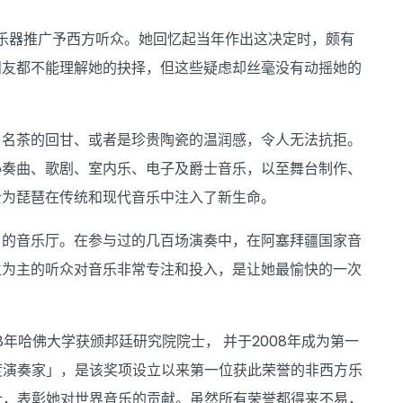
知的乐器推广予西方听众。她回忆起当年作出这决定时，颇有
朋友都不能理解她的抉择，但这些疑虑却丝毫没有动摇她的
、名茶的回甘、或者是珍贵陶瓷的温润感，令人无法抗拒。
协奏曲、歌剧、室内乐、电子及爵士音乐，以至舞台制作、
士为琵琶在传统和现代音乐中注入了新生命。
名的音乐厅。在参与过的几百场演奏中，在阿塞拜疆国家音
生为主的听众对音乐非常专注和投入，是让她最愉快的一次
年哈佛大学获颁邦廷研究院院士， 并于2008年成为第一
度演奏家」，是该奖项设立以来第一位获此荣誉的非西方乐
士，表彰她对世界音乐的贡献。虽然所有荣誉都得来不易，