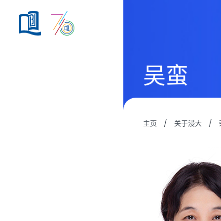
吴蛮
主页
/
关于浸大
/