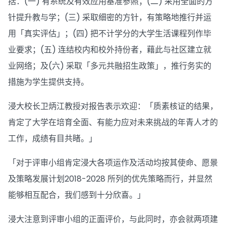
括：(一) 有系统及有效应用基准参照；(二) 采用全面的方
针提升教与学；(三) 采取细密的方针，有策略地推行并运
用「真实评估」；(四) 把不计学分的大学生活课程列作毕
业要求；(五) 连结校内和校外持份者，藉此与社区建立就
业网络；及(六) 采取「多元共融招生政策」，推行务实的
措施为学生提供支持。
浸大校长卫炳江教授对报告表示欢迎：「质素核证的结果，
肯定了大学在培育全面、有能力应对未来挑战的年青人才的
工作，成绩有目共睹。」
「对于评审小组肯定浸大各项运作及活动均按其使命、愿景
及策略发展计划2018-2028 所列的优先策略而行，并显然
能够相互配合，我们感到十分欣喜。」
浸大注意到评审小组的正面评价，与此同时，亦会就两项建