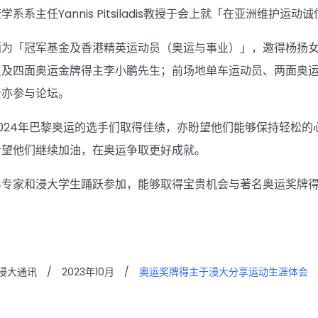
系系主任Yannis Pitsiladis教授于会上就「在亚洲维护运
题为「冠军基金及香港精英运动员（奥运与事业）」，邀得杨扬
员及四面奥运金牌得主李小鹏先生；前场地单车运动员、两面奥
贤亦参与论坛。
024年巴黎奥运的选手们取得佳绩，亦盼望他们能够保持轻松
希望他们继续加油，在奥运争取更好成就。
界专家和浸大学生踊跃参加，能够取得宝贵机会与著名奥运奖牌
浸大通讯
/
2023年10月
/
奥运奖牌得主于浸大分享运动生涯体会