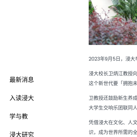
2023年9月5日，浸
浸大校长卫炳江教授
最新消息
这个新世代要「拥抱
入读浸大
卫教授还鼓励新生养
大学生交响乐团联同人
学与教
凭借浸大在文化、人
识，成为世界所需的
浸大研究