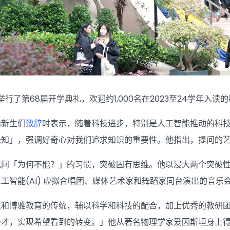
大举行了第68届开学典礼，欢迎约1,000名在2023至24学年入读
向新生们
致辞
时表示，随着科技进步，特别是人工智能推动的科
未知」，强调好奇心对我们追求知识的重要性。他指出，提问的
成问「为何不能？」的习惯，突破固有思维。他以浸大两个突破
工智能(AI) 虚拟合唱团、媒体艺术家和舞蹈家同台演出的音
文和博雅教育的传统，辅以科学和科技的配合，加上优秀的教研
全才，实现希望看到的转变。」他从著名物理学家爱因斯坦身上