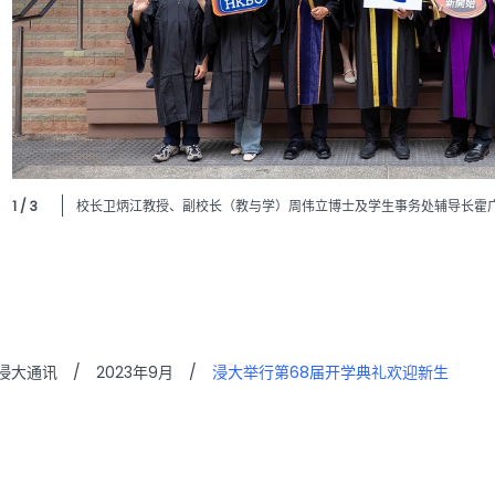
1 / 3
校长卫炳江教授、副校长（教与学）周伟立博士及学生事务处辅导长霍
浸大通讯
/
2023年9月
/
浸大举行第68届开学典礼欢迎新生