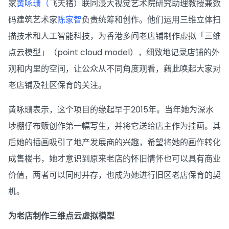
家
黄咏珊（
飞天猪）联同浸大视觉艺术院研究助理教授兼数
码建筑艺术家
陈家智
负责统筹和创作。他们运用三维立体扫
描技术和人工智能科技，为香港多间老店铺制作虚拟「三维
点云模型」（point cloud model），细致地记录店铺的外
观和内里的空间，让公众从不同角度观看，藉此唤起大家对
老店铺及社区保育的关注。
黄咏珊表示，这个项目的缘起早于2015年。当年她为深水
埗棚仔布贩创作第一幅写生，并将它送给店主作为挂画。其
后她的插画吸引了地产发展商的兴趣，希望将她的画作转化
成售楼书，她才意识到原来老店的怀旧情怀也可以具有商业
价值，两者可以同时并存，也成为她进行旧区老店保育的契
机。
为老店制作三维点云虚拟模型