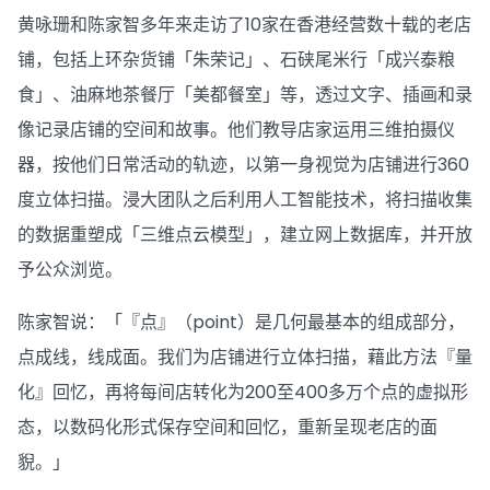
黄咏珊和陈家智多年来走访了10家在香港经营数十载的老店
铺，包括上环杂货铺「朱荣记」、石硖尾米行「成兴泰粮
食」、油麻地茶餐厅「美都餐室」等，透过文字、插画和录
像记录店铺的空间和故事。他们教导店家运用三维拍摄仪
器，按他们日常活动的轨迹，以第一身视觉为店铺进行360
度立体扫描。浸大团队之后利用人工智能技术，将扫描收集
的数据重塑成「三维点云模型」，建立网上数据库，并开放
予公众浏览。
陈家智说：「『点』（point）是几何最基本的组成部分，
点成线，线成面。我们为店铺进行立体扫描，藉此方法『量
化』回忆，再将每间店转化为200至400多万个点的虚拟形
态，以数码化形式保存空间和回忆，重新呈现老店的面
貎。」