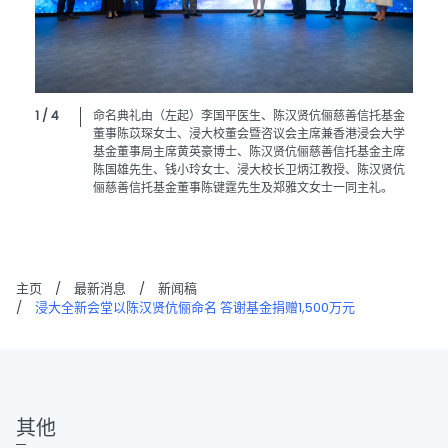
1 / 4
命名典礼由（左起）李国平医生、陈汉贤伉俪慈善信托基金
董事陈苡琛女士、浸大校董会暨咨议会主席兼香港浸会大学
基金董事局主席黄英豪博士、陈汉贤伉俪慈善信托基金主席
陈国雄先生、钱小玲女士、浸大校长卫炳江教授、陈汉贤伉
俪慈善信托基金董事陈键霆先生及郑雅文女士一同主礼。
主页
/
最新消息
/
新闻稿
/
浸大全新会堂以陈汉贤伉俪命名 答谢基金捐赠1,500万元
其他