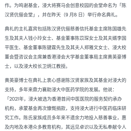
作。为鸣谢基金，浸大将赛马会创意校园的会堂命名为「陈
汉贤伉俪会堂」，并在昨天（9 月8 日）举行命名典礼。
典礼的主礼嘉宾包括陈汉贤伉俪慈善信托基金主席陈国雄先
生及其夫人钱小玲女士、基金董事陈苡琛女士及其夫婿李国
平医生、基金董事陈键霆先生及其夫人郑雅文女士、浸大校
董会暨咨议会主席兼香港浸会大学基金董事局主席黄英豪博
士，以及浸大校长卫炳江教授。
黄英豪博士在典礼上衷心感谢陈汉贤家族及其基金对浸大的
支持，多年来鼎力襄助浸大中医药学院的发展。他说：
「2021年，浸大被选为香港首间中医医院的服务契约承办
机构，承蒙基金再次慷慨捐款，支持浸大进行中医药临床研
究工作。陈氏家族成员多年来不遗余力地投入慈善事业，惠
及内地及本港众多教育机构，其远见卓识以及无私奉献令人