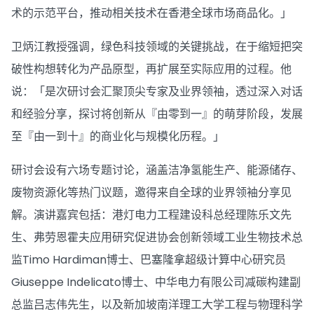
术的示范平台，推动相关技术在香港全球市场商品化。」
卫炳江教授强调，绿色科技领域的关键挑战，在于缩短把突
破性构想转化为产品原型，再扩展至实际应用的过程。他
说：「是次研讨会汇聚顶尖专家及业界领袖，透过深入对话
和经验分享，探讨将创新从『由零到一』的萌芽阶段，发展
至『由一到十』的商业化与规模化历程。」
研讨会设有六场专题讨论，涵盖洁净氢能生产、能源储存、
废物资源化等热门议题，邀得来自全球的业界领袖分享见
解。演讲嘉宾包括：港灯电力工程建设科总经理陈乐文先
生、弗劳恩霍夫应用研究促进协会创新领域工业生物技术总
监Timo Hardiman博士、巴塞隆拿超级计算中心研究员
Giuseppe Indelicato博士、中华电力有限公司减碳构建副
总监吕志伟先生，以及新加坡南洋理工大学工程与物理科学