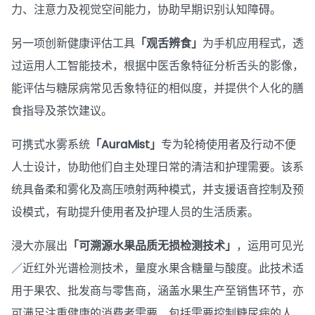
力、注意力及视觉空间能力，协助早期识别认知障碍。
另一项创新健康评估工具
「观舌辨食」
为手机应用程式，透
过运用人工智能技术，根据中医舌象特征分析舌头的影像，
能评估与糖尿病常见舌象特征的相似度，并提供个人化的膳
食指导及茶饮建议。
可携式水雾系统
「AuraMist」
专为轮椅使用者及行动不便
人士设计，协助他们自主处理日常的清洁和护理需要。该系
统具备柔和雾化及高压喷射两种模式，并支援语音控制及预
设模式，有助提升使用者及护理人员的生活质素。
浸大亦展出
「可溯源水果品质无损检测技术」
，运用可见光
／近红外光谱检测技术，量度水果含糖量与酸度。此技术适
用于果农、批发商与零售商，涵盖水果生产至销售环节，亦
可满足注重健康的消费者需要，包括需要控制糖尿病的人