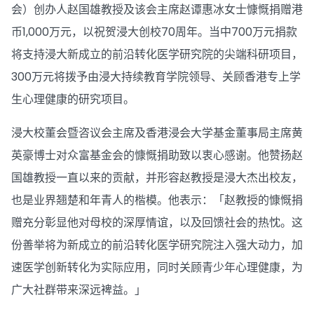
会）创办人赵国雄教授及该会主席赵谭惠冰女士慷慨捐赠港
币1,000万元，以祝贺浸大创校70周年。当中700万元捐款
将支持浸大新成立的前沿转化医学研究院的尖端科研项目，
300万元将拨予由浸大持续教育学院领导、关顾香港专上学
生心理健康的研究项目。
浸大校董会暨咨议会主席及香港浸会大学基金董事局主席黄
英豪博士对众富基金会的慷慨捐助致以衷心感谢。他赞扬赵
国雄教授一直以来的贡献，并形容赵教授是浸大杰出校友，
也是业界翘楚和年青人的楷模。他表示：「赵教授的慷慨捐
赠充分彰显他对母校的深厚情谊，以及回馈社会的热忱。这
份善举将为新成立的前沿转化医学研究院注入强大动力，加
速医学创新转化为实际应用，同时关顾青少年心理健康，为
广大社群带来深远裨益。」