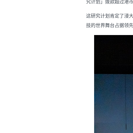
究计划」拨款超过港币
这研究计划肯定了浸
技的世界舞台占据领