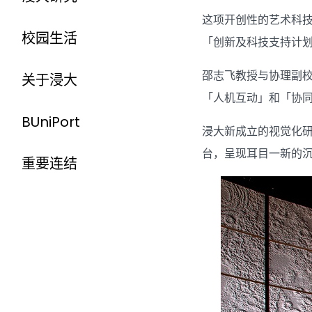
这项开创性的艺术科
校园生活
「创新及科技支持计划
邵志飞教授与协理副
关于浸大
「人机互动」和「协
BUniPort
浸大新成立的视觉化研究
台，呈现耳目一新的
重要连结