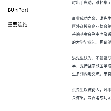
时出手襄助，难怪集
BUniPort
事业成功之余，洪先
重要连结
区外商投资企业协会
善德基金会副主席及
的大学毕业礼，见证
洪先生认为，不管互
学，支持饶宗颐国学
生多到内地交流，亲
洪先生以诚待人，凡
会栋梁，是香港成功