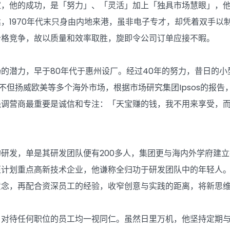
家，他的成功，是「努力」、「灵活」加上「独具市场慧眼」，
，1970年代末只身由内地来港，虽非电子专才，却凭着双手以
价格竞争，故以质量和效率取胜，旋即令公司订单应接不暇。
的潜力，早于80年代于惠州设厂。经过40年的努力，昔日的
天宝不但扬威欧美等多个海外市场，根据市场研究集团Ipsos的
强调营商最重要是诚信和专注：「天宝赚的钱，我不用来享受，
研发，单是其研发团队便有200多人，集团更与海内外学府建
炬计划重点高新技术企业，他谦称全归功于研发团队中的年轻人
意念，再配合资深员工的经验，收窄创意与实践的距离，将新思
，对待任何职位的员工均一视同仁。虽然日里万机，他坚持定期