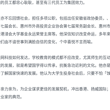
团的员工都忠心耿耿，甚至有三代员工为集团效力。
生亦不忘回馈社会，担任多项公职，包括出任安徽省政协委员，
第七届会长、惠州市外商投资企业协会第七届常务副会长、惠州
香港浸会大学基金永远荣誉主席等。他深信知识改变命运，多年来
她们由不谙世事到满脸自信的变化，个中喜悦不言而喻。
联网科技如何发达，学校教育的模式都不应改变，尤其师生的互
院的发展，就是希望国学得以传承，抗衡急功近利的文化。他亦
身了解国家快速的发展。他认为大学生投身社会后，只要不怕「
事亲力亲为，为企业谋求更佳的发展契机，冲出香港、扬威国际
企业家的典范。