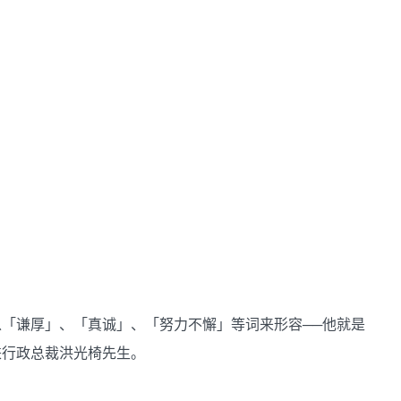
「谦厚」、「真诚」、「努力不懈」等词来形容──他就是
兼行政总裁洪光椅先生。