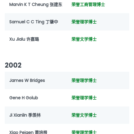
Marvin K T Cheung 张建东
荣誉工商管理博士
Samuel C C Ting 丁肇中
荣誉理学博士
Xu Jialu 许嘉璐
荣誉文学博士
2002
James W Bridges
荣誉理学博士
Gene H Golub
荣誉理学博士
Ji Xianlin 季羡林
荣誉文学博士
Xiao Peigen 萧培根
荣誉理学博士