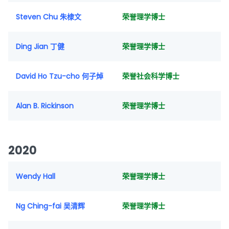
Steven Chu 朱棣文
荣誉理学博士
Ding Jian 丁健
荣誉理学博士
David Ho Tzu-cho 何子焯
荣誉社会科学博士
Alan B. Rickinson
荣誉理学博士
2020
Wendy Hall
荣誉理学博士
Ng Ching-fai 吴清辉
荣誉理学博士