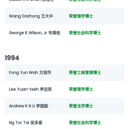
Wang Dazhong 王大中
荣誉理学博士
George R Wilson, Jr 韦理信
荣誉社会科学博士
1994
Fong Yun Wah 方润华
荣誉工商管理博士
Lee Yuan-tseh 李远哲
荣誉理学博士
Andrew K N Li 李国能
荣誉法学博士
Ng Tor Tai 吴多泰
荣誉社会科学博士