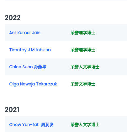
2022
Anil Kumar Jain
荣誉理学博士
Timothy J Mitchison
荣誉理学博士
Chloe Suen 孙燕华
荣誉人文学博士
Olga Nawoja Tokarczuk
荣誉文学博士
2021
Chow Yun-fat 周润发
荣誉人文学博士