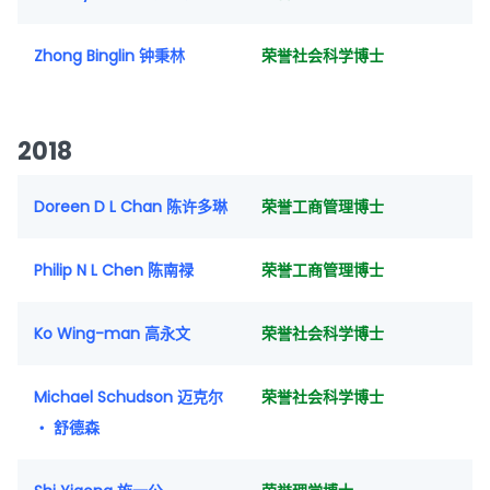
Zhong Binglin 钟秉林
荣誉社会科学博士
2018
Doreen D L Chan 陈许多琳
荣誉工商管理博士
Philip N L Chen 陈南禄
荣誉工商管理博士
Ko Wing-man 高永文
荣誉社会科学博士
Michael Schudson 迈克尔
荣誉社会科学博士
‧ 舒德森