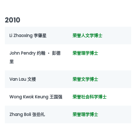
2010
Li Zhaoxing 李肇星
荣誉人文学博士
John Pendry 约翰 ‧ 彭德
荣誉理学博士
里
Van Lau 文楼
荣誉文学博士
Wong Kwok Keung 王国强
荣誉社会科学博士
Zhang Boli 张伯礼
荣誉理学博士