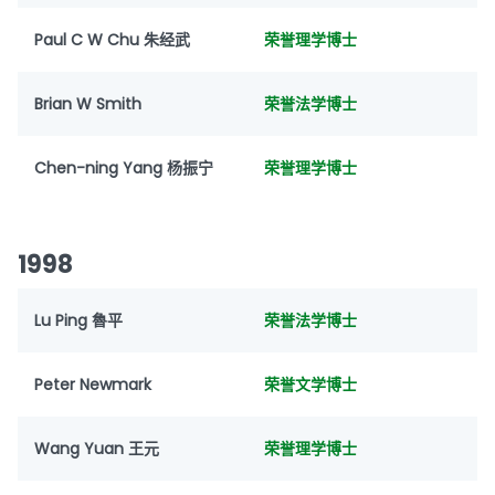
Paul C W Chu 朱经武
荣誉理学博士
Brian W Smith
荣誉法学博士
Chen-ning Yang 杨振宁
荣誉理学博士
1998
Lu Ping 魯平
荣誉法学博士
Peter Newmark
荣誉文学博士
Wang Yuan 王元
荣誉理学博士