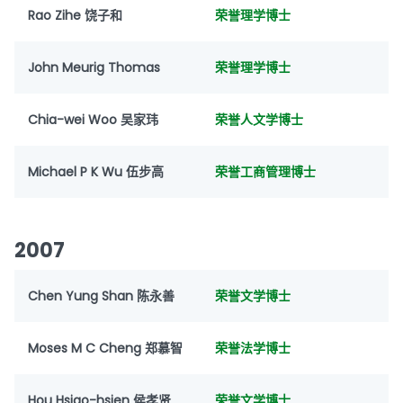
Rao Zihe 饶子和
荣誉理学博士
John Meurig Thomas
荣誉理学博士
Chia-wei Woo 吴家玮
荣誉人文学博士
Michael P K Wu 伍步高
荣誉工商管理博士
2007
Chen Yung Shan 陈永善
荣誉文学博士
Moses M C Cheng 郑慕智
荣誉法学博士
Hou Hsiao-hsien 侯孝贤
荣誉文学博士