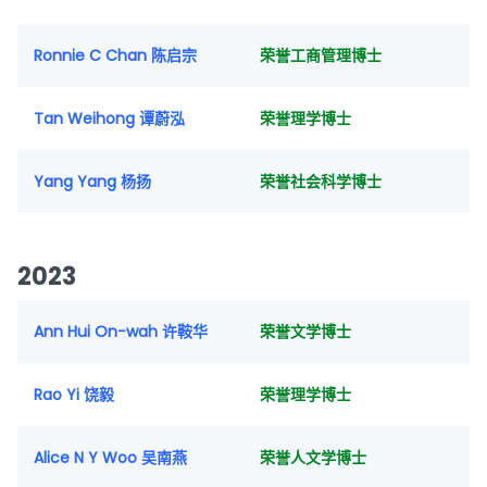
Ronnie C Chan 陈启宗
荣誉工商管理博士
Tan Weihong 谭蔚泓
荣誉理学博士
Yang Yang 杨扬
荣誉社会科学博士
2023
Ann Hui On-wah 许鞍华
荣誉文学博士
Rao Yi 饶毅
荣誉理学博士
Alice N Y Woo 吴南燕
荣誉人文学博士