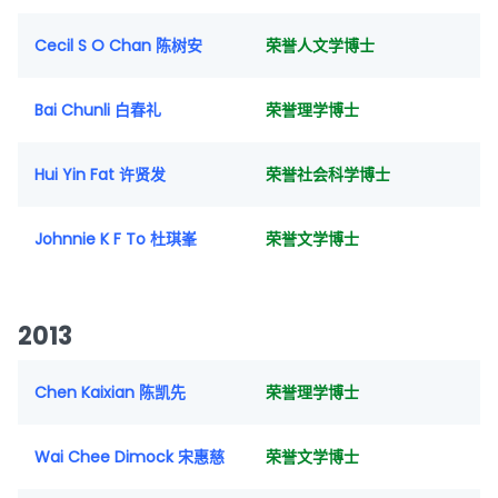
Cecil S O Chan 陈树安
荣誉人文学博士
Bai Chunli 白春礼
荣誉理学博士
Hui Yin Fat 许贤发
荣誉社会科学博士
Johnnie K F To 杜琪峯
荣誉文学博士
2013
Chen Kaixian 陈凯先
荣誉理学博士
Wai Chee Dimock 宋惠慈
荣誉文学博士