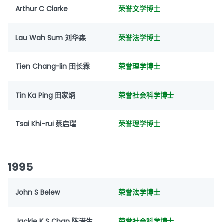
Arthur C Clarke
荣誉文学博士
Lau Wah Sum 刘华森
荣誉法学博士
Tien Chang-lin 田长霖
荣誉理学博士
Tin Ka Ping 田家炳
荣誉社会科学博士
Tsai Khi-rui 蔡启瑞
荣誉理学博士
1995
John S Belew
荣誉法学博士
Jackie K S Chan 陈港生
荣誉社会科学博士