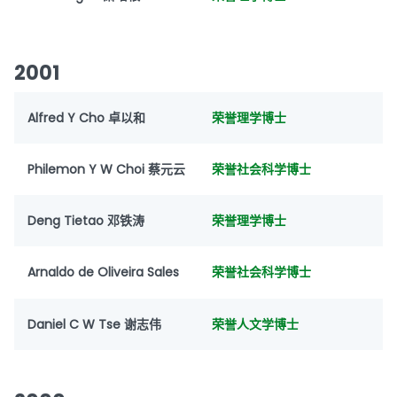
2001
Alfred Y Cho 卓以和
荣誉理学博士
Philemon Y W Choi 蔡元云
荣誉社会科学博士
Deng Tietao 邓铁涛
荣誉理学博士
Arnaldo de Oliveira Sales
荣誉社会科学博士
Daniel C W Tse 谢志伟
荣誉人文学博士