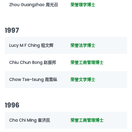
Zhou Guangzhao 周光召
荣誉理学博士
1997
Lucy M F Ching 程文辉
荣誉法学博士
Chiu Chun Bong 赵振邦
荣誉工商管理博士
Chow Tse-tsung 周策纵
荣誉文学博士
1996
Cha Chi Ming 查济民
荣誉工商管理博士