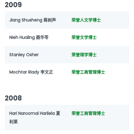
2009
Jiang Shusheng 蒋树声
荣誉人文学博士
Nieh Hualing 聂华苓
荣誉文学博士
Stanley Osher
荣誉理学博士
Mochtar Riady 李文正
荣誉工商管理博士
2008
Hari Naroomal Harilela 夏
荣誉工商管理博士
利莱