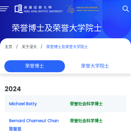
荣誉博士及荣誉大学院士
主页
/
关于浸大
/
荣誉博士及荣誉大学院士
荣誉博士
荣誉大学院士
2024
Michael Batty
荣誉社会科学博士
Bernard Charnwut Chan
荣誉社会科学博士
陈智思