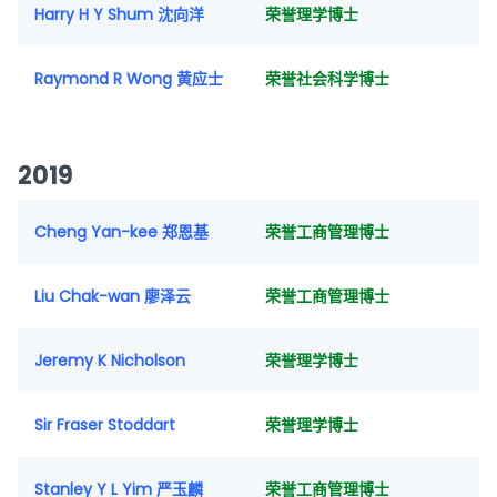
Harry H Y Shum 沈向洋
荣誉理学博士
Raymond R Wong 黄应士
荣誉社会科学博士
2019
Cheng Yan-kee 郑恩基
荣誉工商管理博士
Liu Chak-wan 廖泽云
荣誉工商管理博士
Jeremy K Nicholson
荣誉理学博士
Sir Fraser Stoddart
荣誉理学博士
Stanley Y L Yim 严玉麟
荣誉工商管理博士