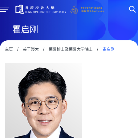
霍启刚
主页
/
关于浸大
/
荣誉博士及荣誉大学院士
/
霍启刚