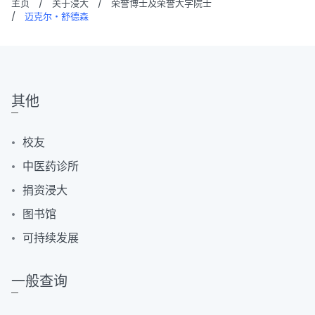
主页
/
关于浸大
/
荣誉博士及荣誉大学院士
/
迈克尔・舒德森
其他
校友
中医药诊所
捐资浸大
图书馆
可持续发展
一般查询