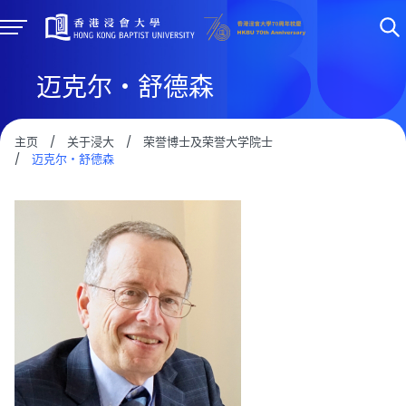
迈克尔・舒德森
主页
/
关于浸大
/
荣誉博士及荣誉大学院士
/
迈克尔・舒德森