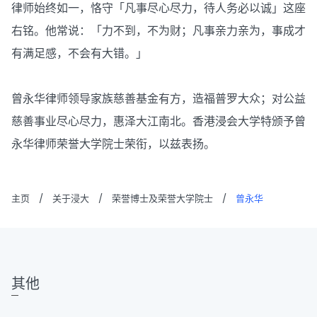
律师始终如一，恪守「凡事尽心尽力，待人务必以诚」这座
右铭。他常说：「力不到，不为财；凡事亲力亲为，事成才
有满足感，不会有大错。」
曾永华律师领导家族慈善基金有方，造福普罗大众；对公益
慈善事业尽心尽力，惠泽大江南北。香港浸会大学特颁予曾
永华律师荣誉大学院士荣衔，以兹表扬。
主页
/
关于浸大
/
荣誉博士及荣誉大学院士
/
曾永华
其他