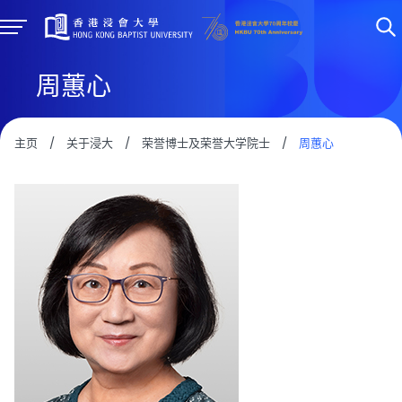
周蕙心
主页
/
关于浸大
/
荣誉博士及荣誉大学院士
/
周蕙心