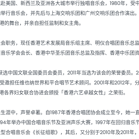
赴美国、新西兰及亚洲各大城市举行独唱音乐会，1980年，受
地举行音乐会，并先后与上海交响乐团和广州交响乐团合作演出
港的舞台，并亲自担任监制和女主角。
社会职务，现任香港艺术发展局音乐组主席、明仪合唱团音乐总
族音乐学会会长、香港中华圣乐团音乐总监及指挥、香港中乐团
获选中国文联全国委员会委员，2011年当选为该会的荣誉委员。2
1年受邀担任维也纳世界和平合唱节艺术顾问。2001年和2012
获香港各界妇女联合协进会颁授「香港六艺卓越女性」之荣衔。
生涯中，声誉卓著。自1987年香港合唱团协会成立至今，她一
994年举办中国合唱音乐节及亚洲声乐大赛，1997年在回归音乐
型合唱音乐会《长征组歌》，其后，又分别于2010年及2011