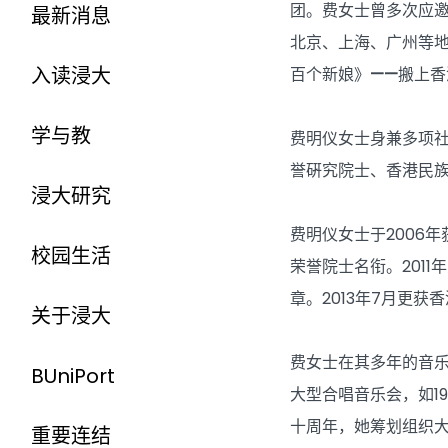
团。费女士曾多次应邀
最新消息
北京、上海、广州等
入读浸大
百个新娘》
——
搬上香
学与教
费明仪女士身兼多项
誉硏究院士、香港民
浸大研究
费明仪女士于2006年
校园生活
荣誉院士名衔。201
章。2013年7月更
关于浸大
费女士在其多年的音乐
BUniPort
大型合唱音乐会，如1
十周年，她筹划组织大
重要连结