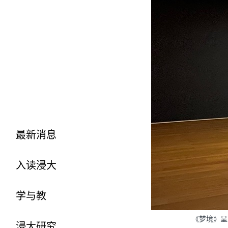
最新消息
入读浸大
学与教
《梦境》呈
浸大研究