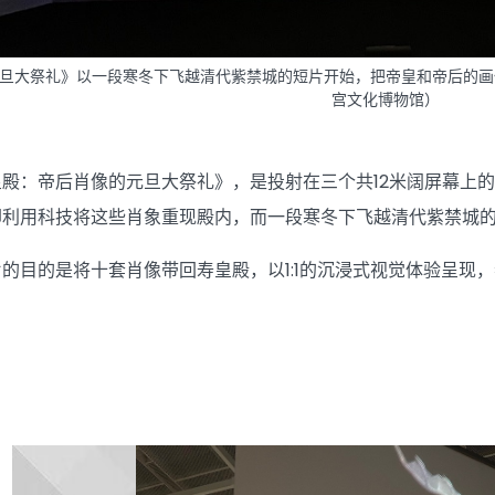
旦大祭礼》以一段寒冬下飞越清代紫禁城的短片开始，把帝皇和帝后的画
宫文化博物馆）
殿：帝后肖像的元旦大祭礼》，是投射在三个共12米阔屏幕上的
却利用科技将这些肖象重现殿内，而一段寒冬下飞越清代紫禁城
的目的是将十套肖像带回寿皇殿，以1:1的沉浸式视觉体验呈现