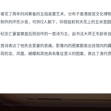
作者花了两年时间筹备的五组装置艺术，分布于香港故宫文化博
制作的环形沙发，可供12人躺下，仰视投射到天花上的五米宽
为纪念亡妻富察皇后而创作的一首诗为主，由书法大师王冬龄亲
这首诗表达了他失去爱妻的哀痛，影像内的图案都是出自馆内的
出现的龙、凤凰、蝴蝶和其他具有象征意义的图案，表达了清代