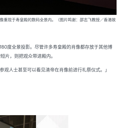
像重现于寿皇殿的数码全景内。（图片鸣谢：邵志飞教授／香港故
180度全景投影。尽管许多寿皇殿的肖像都存放于其他博
的短片，则把观众带进殿内。
，参观人士甚至可以看见清帝在肖像前进行礼祭仪式。」