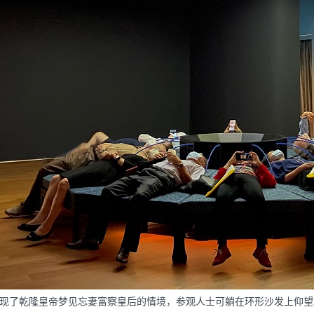
现了乾隆皇帝梦见忘妻富察皇后的情境，参观人士可躺在环形沙发上仰望