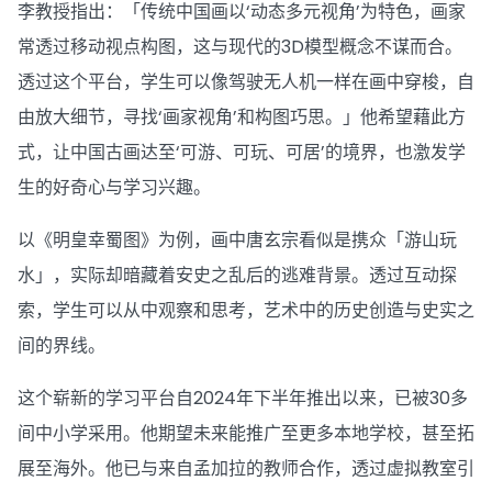
李教授指出：「传统中国画以‘动态多元视角’为特色，画家
常透过移动视点构图，这与现代的3D模型概念不谋而合。
透过这个平台，学生可以像驾驶无人机一样在画中穿梭，自
由放大细节，寻找‘画家视角’和构图巧思。」他希望藉此方
式，让中国古画达至‘可游、可玩、可居’的境界，也激发学
生的好奇心与学习兴趣。
以《明皇幸蜀图》为例，画中唐玄宗看似是携众「游山玩
水」，实际却暗藏着安史之乱后的逃难背景。透过互动探
索，学生可以从中观察和思考，艺术中的历史创造与史实之
间的界线。
这个崭新的学习平台自2024年下半年推出以来，已被30多
间中小学采用。他期望未来能推广至更多本地学校，甚至拓
展至海外。他已与来自孟加拉的教师合作，透过虚拟教室引