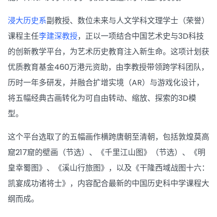
浸大历史系
副教授、数位未来与人文学科文理学士（荣誉）
课程主任
李建深教授
，正以一项结合中国艺术史与3D科技
的创新教学平台，为艺术历史教育注入新生命。这项计划获
优质教育基金460万港元资助，由李教授带领跨学科团队，
历时一年多研发，并融合扩增实境（AR）与游戏化设计，
将五幅经典古画转化为可自由转动、缩放、探索的3D模
型。
这个平台选取了的五幅画作横跨唐朝至清朝，包括敦煌莫高
窟217窟的壁画（节选）、《千里江山图》（节选）、《明
皇幸蜀图》、《溪山行旅图》，以及《干隆西域战图十六：
凯宴成功诸将士》，内容配合最新的中国历史科中学课程大
纲而成。