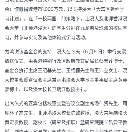
会）慷慨捐赠港币1,000万元，以支持浸大「大湾区延伸学
习计划」，在「一校两园」的策略下，让浸大及北师香港浸
会大学（北师港浸大）的学生分别在九龙塘及珠海的校园学
习，并参与实习及其他体验式学习活动。
为鸣谢该基金会的支持，浸大在今天（5 月6 日）举行支票
致送仪式，由香港特别行政区政府教育局局长蔡若莲博士、
基金会执行主席王绍基先生、王绍恒先生和王沛芝女士、浸
大校董会暨咨议会主席兼香港浸会大学基金董事局主席黄英
豪博士、以及浸大校长卫炳江教授主礼。
出席仪式的嘉宾包括校董会暨咨议会副主席潘伟贤先生、司
库林子杰先生、北师港浸大校长陈致教授、浸大常务副校长
黄定发教授、副校长（研究及拓展）暨研究院院长吕爱平教
授、副校长（教与学）周伟立博士、暂任首席创新总监刘乐