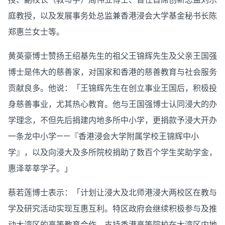
庭教授，以及发展事务处总监兼香港浸会大学基金秘书长陈
郑惠兰女士等。
黄英豪博士赞扬王绍基先生的祖父王锦辉先生及父亲王国强
博士是伟大的慈善家，对国家和香港的慈善教育与社会服务
贡献良多。他说：「王锦辉先生在创立事业王国后，积极投
身慈善事业，尤其热心教育。他与王国强博士认同浸大的办
学理念，不但先后捐建内地多所中小学，更捐款予浸大开办
一条龙中小学——『香港浸会大学附属学校王锦辉中小
学』，以及向浸大及多所院校捐助了数百个学生奖助学金，
惠泽莘莘学子。」
蔡若莲博士表示：「计划让浸大及北师港浸大两校区在教与
学及研究活动实现互惠互利。特区政府会继续积极参与及推
动大湾区的高等教育合作，支持香港高等院校在大湾区内地