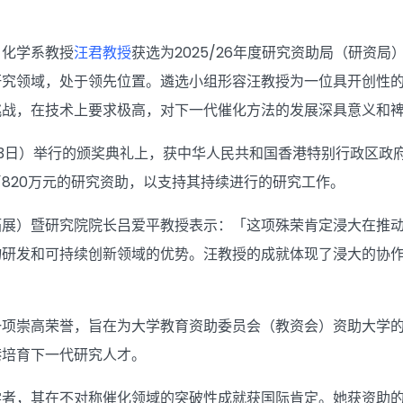
）化学系教授
汪君教授
获选为2025/26年度研究资助局（研资
研究领域，处于领先位置。遴选小组形容汪教授为一位具开创性
挑战，在技术上要求极高，对下一代催化方法的发展深具意义和
月3日）举行的颁奖典礼上，获中华人民共和国香港特别行政区
820万元的研究资助，以支持其持续进行的研究工作。
拓展）暨研究院院长吕爱平教授表示：「这项殊荣肯定浸大在推
物研发和可持续创新领域的优势。汪教授的成就体现了浸大的协
一项崇高荣誉，旨在为大学教育资助委员会（教资会）资助大学
港培育下一代研究人才。
学者，其在不对称催化领域的突破性成就获国际肯定。她获资助