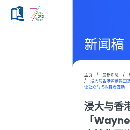
新闻稿
主页
/
最新消息
/
/
浸大与香港芭蕾舞团及伦敦
让公众与虚拟舞者互动
浸大与香港芭
「Wayn