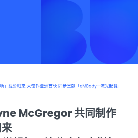
or：异・地」载誉归来 大馆作亚洲首映 同步呈献「eMBody—流光起舞」
e McGregor 共同制作
誉归来