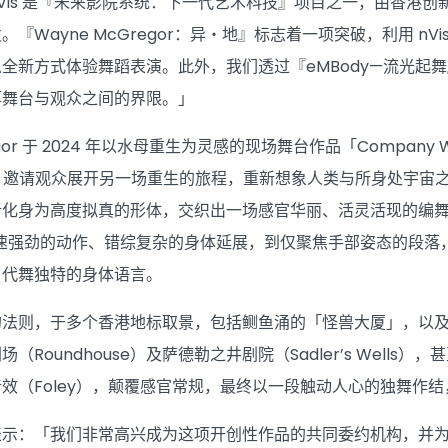
Vis 是『未来影院系统：下一代艺术科技』项目之一，由香港
『Wayne McGregor：异・地』标志着一项突破，利用 n
全新方式体验舞蹈表演。此外，我们透过『eMBody—流光起
弭舞台与观众之间的界限。」
egor 于 2024 年以水母重生为灵感的现场舞台作品「Company 
地」邀请观众展开另一场重生的旅程，重新想象人类与所身处宇宙之间的恒久
者化身为高度拟真的形体，交织出一场感官华丽、活灵活现的编
从迅速强劲的动作、错综复杂的身体延展，到仅聚焦手部姿态的段
当代舞独特的身体语言。
的法则，于多个香港地标取景，包括鲗鱼涌的「怪兽大厦」，以
（Roundhouse）及萨德勒之井剧院（Sadler’s Wel
效（Foley），颠覆感官常规，最终以一段触动人心的独舞作
示：「我们非常高兴成为这项开创性作品的共同委约机构，并为