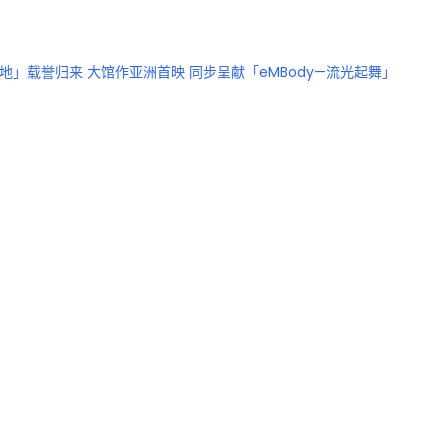
or：异・地」载誉归来 大馆作亚洲首映 同步呈献「eMBody—流光起舞」