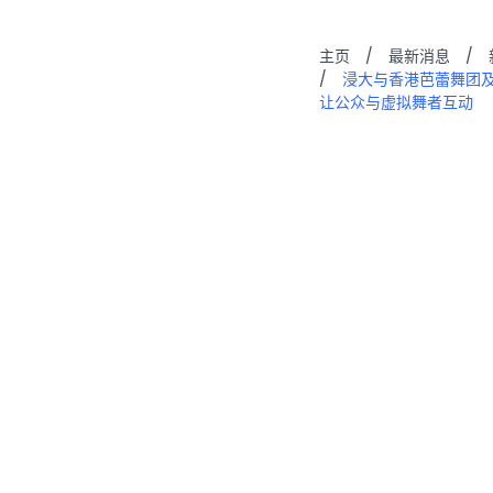
主页
/
最新消息
/
/
浸大与香港芭蕾舞团及伦敦
让公众与虚拟舞者互动