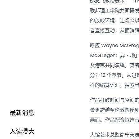
邵志飞教授表示：「n
联邦理工学院共同研发。
的放映环境，让观众以
者直接互动，从而消
呼应 Wayne McGr
McGregor：异・
及港芭共同演绎，舞
分为 13 个章节，
样的编舞语汇，探索
作品打破时间与空间
景更跨越至伦敦圆屋剧场
最新消息
画面。作品配合拟声音
入读浸大
大馆艺术总监简宁天表