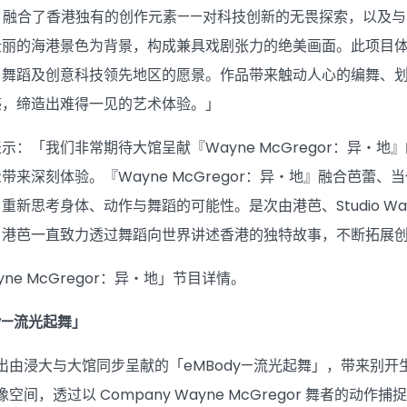
・地』融合了香港独有的创作元素——对科技创新的无畏探索，以
壮丽的海港景色为背景，构成兼具戏剧张力的绝美画面。此项目
、舞蹈及创意科技领先地区的愿景。作品带来触动人心的编舞、
感，缔造出难得一见的艺术体验。」
示：「我们非常期待大馆呈献『Wayne McGregor：异・
带来深刻体验。『Wayne McGregor：异・地』融合芭蕾
新思考身体、动作与舞蹈的可能性。是次由港芭、Studio Way
。港芭一直致力透过舞蹈向世界讲述香港的独特故事，不断拓展
ne McGregor：异・地」节目详情。
y—流光起舞」
亦会展出由浸大与大馆同步呈献的「eMBody—流光起舞」，带来
式影像空间，透过以 Company Wayne McGregor 舞