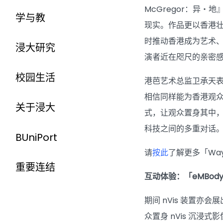
McGregor：异
学与教
现实。作品更以香港
时推动香港成为艺术
浸大研究
演者近在咫尺的亲密
校园生活
港芭艺术总监卫承天表
相信同样能为香港观众
关于浸大
式，让观众置身其中，重
科技之间的多重对话
BUniPort
请
按此
了解更多「Way
重要连结
互动体验：「eMBod
期间 nVis 装置
众置身 nVis 沉浸