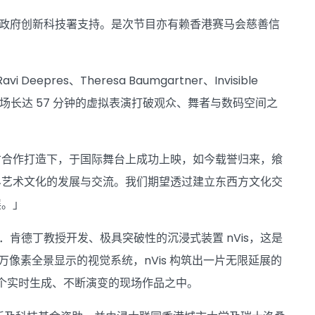
政区政府创新科技署支持。是次节目亦有赖香港赛马会慈善信
res、Theresa Baumgartner、Invisible
这场长达 57 分钟的虚拟表演打破观众、舞者与数码空间之
才合作打造下，于国际舞台上成功上映，如今载誉归来，飨
界艺术文化的发展与交流。我们期望透过建立东西方文化交
展。」
拉．肯德丁教授开发、极具突破性的沉浸式装置 nVis，这是
0 万像素全景显示的视觉系统，nVis 构筑出一片无限延展的
一个实时生成、不断演变的现场作品之中。