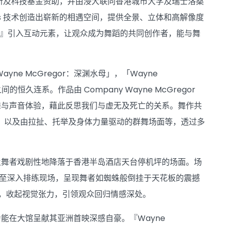
创新及科技基金资助，并由浸大联同香港城市大学及瑞士洛桑
Vis 技术创造出崭新的相遇空间，提供全景、立体和高解像度
舞』引入互动元素，让观众成为舞蹈的共同创作者，能与舞
Wayne McGregor：深渊水母」，「Wayne
连系。作品由 Company Wayne McGregor
舞与声音体验，藉此反思我们与虚无及死亡的关系。舞作共
落，以及由拉扯、托举及身体力量驱动的群舞场面等，透过多
及舞者戏剧性地降落于香港半岛酒店天台停机坪的场面。场
ls），甚至深入排练现场，呈现舞者如蜘蛛般倒挂于天花板的震撼
结，收起视觉张力，引领观众回归情感深处。
能在大馆呈献其亚洲首映深感自豪。『Wayne