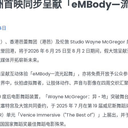
洲首映同步呈献「eMBody—
4日
香港芭蕾舞团（港芭）及伦敦 Studio Wayne McGregor
回港，将于2026 年 6 月 25 日至 8 月 2 日期间，假
式媒体开拓崭新未来。
献互动体验「eMBody—流光起舞」，亦将免费开放予公众参与。
世界中，伙拍虚拟舞者，让肢体动作、声音与影像在四周交织汇
0 度后电影舞蹈装置，「Wayne McGregor：异・地」
特宫及大馆共同委约，于 2025 年 7 月在第 19 届威尼斯舞
「Venice Immersive（"The Best of"）」上展出，并于
年英国国家舞蹈奖最佳舞蹈电影殊荣。