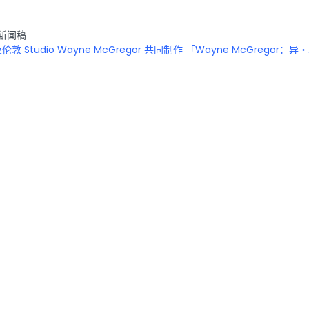
新闻稿
 Studio Wayne McGregor 共同制作 「Wayne McGreg