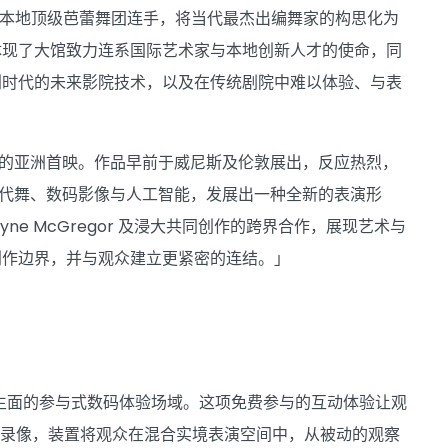
及与本地顶级芭蕾舞团连手，将当代最杰出编舞家的构思化为
体现了大馆致力连系国际艺术家与本地创新人才的使命，同
划时代的未来影院技术，以及在传统剧院中难以体验、与表
地』的亚洲首映。作品早前于威尼斯及伦敦展出，反应热烈，
、当代舞、数码影像与人工智能，发展出一种全新的表演形
ne McGregor 及浸大共同创作的跨界合作，展现艺术与
创作边界，并与观众建立更紧密的连结。」
别开生面的参与式数码体验场域。这项免费参与的互动体验让观
者的动作捕捉录像，装置将观众在混合实境表演空间中，从被动的观察