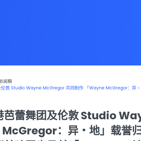
新闻稿
 Studio Wayne McGregor 共同制作 「Wayne McGreg
蕾舞团及伦敦 Studio Wayn
e McGregor：异・地」载