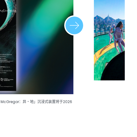
ne McGregor：异・地」沉浸式装置将于2026