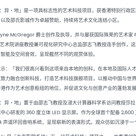
regor：异・地」是一项具标志性的艺术科技项目，获香港特别行
，以及邵氏影城作为卓越赞助，持续将艺术文化连结小区。
 McGregor 爵士创作及执导，并与屡获国际殊荣的艺术家 Ravi Deep
浸大视觉艺术院讲座教授兼可视化研究中心总监邵志飞教授连手创作，
工智能及空间音效，呈现截然不同的观赏体验。
表示：「我们很高兴看到这项来自本地的创科，在本地及国际人
直致力融合创新科技，打造艺术科技旗舰项目，以推动中国与世
香港作为艺术创意枢纽的地位，并促进文化与创意产业的蓬勃发
egor：异・地」置于由邵志飞教授及浸大计算器科学系访问教授莎
心研发的 360 度立体 LED 显示屏。作为全球首个配备 2,60
9.4 声道环回音响系统，呈现崭新的表演形式。观众彷如沉浸于