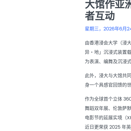
大馆作亚
者互动
星期三，2026年6月2
由香港浸会大学（浸大）、
异・地」沉浸式装置载誉
为表演、编舞及沉浸
此外，浸大与大馆共同呈
身一个具感官回馈的
作为全球首个立体 36
舞蹈双年展、伦敦萨默塞
电影节的延展实境（XR）单元
近日更荣获 2025 