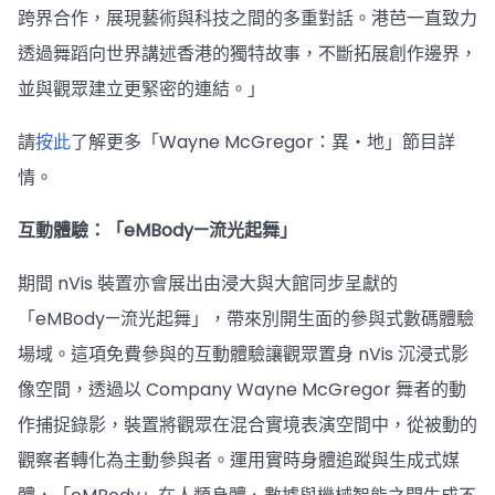
跨界合作，展現藝術與科技之間的多重對話。港芭一直致力
透過舞蹈向世界講述香港的獨特故事，不斷拓展創作邊界，
並與觀眾建立更緊密的連結。」
請
按此
了解更多「Wayne McGregor：異・地」節目詳
情。
互動體驗：「eMBody—流光起舞」
期間 nVis 裝置亦會展出由浸大與大館同步呈獻的
「eMBody—流光起舞」，帶來別開生面的參與式數碼體驗
場域。這項免費參與的互動體驗讓觀眾置身 nVis 沉浸式影
像空間，透過以 Company Wayne McGregor 舞者的動
作捕捉錄影，裝置將觀眾在混合實境表演空間中，從被動的
觀察者轉化為主動參與者。運用實時身體追蹤與生成式媒