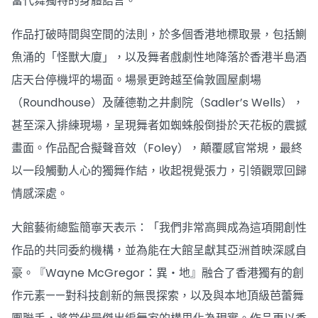
當代舞獨特的身體語言。
作品打破時間與空間的法則，於多個香港地標取景，包括鰂
魚涌的「怪獸大廈」，以及舞者戲劇性地降落於香港半島酒
店天台停機坪的場面。場景更跨越至倫敦圓屋劇場
（Roundhouse）及薩德勒之井劇院（Sadler’s Wells），
甚至深入排練現場，呈現舞者如蜘蛛般倒掛於天花板的震撼
畫面。作品配合擬聲音效（Foley），顛覆感官常規，最終
以一段觸動人心的獨舞作結，收起視覺張力，引領觀眾回歸
情感深處。
大館藝術總監簡寧天表示：「我們非常高興成為這項開創性
作品的共同委約機構，並為能在大館呈獻其亞洲首映深感自
豪。『Wayne McGregor：異・地』融合了香港獨有的創
作元素——對科技創新的無畏探索，以及與本地頂級芭蕾舞