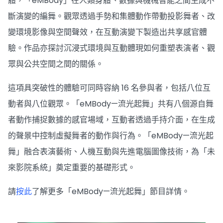
體，「eMBody」在人類身體、數據與機械智能之間生成不
斷演變的編舞。觀眾透過手勢和集體動作帶動投影舞者、改
變環境影像與空間聲效，在互動演變下製造出共享感官體
驗。作品亦探討沉浸式環境與互動體現如何重塑表演者、觀
眾與公共空間之間的關係。
這項具突破性的體驗可同時容納 16 名參與者，包括八位互
動者與八位觀眾。「eMBody—流光起舞」共有八個源自舞
者動作捕捉數據的感官場域，互動者透過手持介面，在生成
的聲景中控制虛擬舞者的動作與行為。「eMBody—流光起
舞」融合表演藝術、人機互動與先進電腦圖像技術，為「未
來影院系統」奠定重要的基礎形式。
請
按此
了解更多「eMBody—流光起舞」節目詳情。