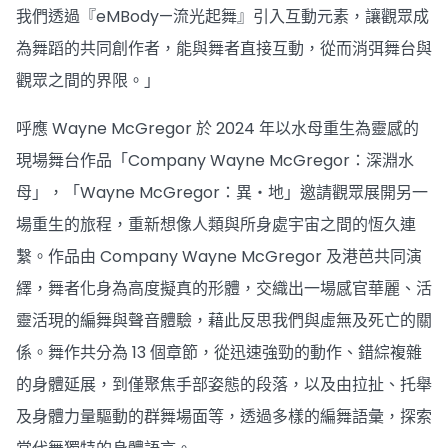
我們透過『eMBody—流光起舞』引入互動元素，讓觀眾成
為舞蹈的共同創作者，能與舞者直接互動，從而消弭舞台與
觀眾之間的界限。」
呼應 Wayne McGregor 於 2024 年以水母重生為靈感的
現場舞台作品「Company Wayne McGregor：深淵水
母」，「Wayne McGregor：異・地」邀請觀眾展開另一
場重生的旅程，重新想像人類與所身處宇宙之間的恆久連
繫。作品由 Company Wayne McGregor 及港芭共同演
繹，舞者化身為高度擬真的形體，交織出一場感官華麗、活
靈活現的編舞與聲音體驗，藉此反思我們與虛無及死亡的關
係。舞作共分為 13 個章節，從迅速強勁的動作、錯綜複雜
的身體延展，到僅聚焦手部姿態的段落，以及由拉扯、托舉
及身體力量驅動的群舞場面等，透過多樣的編舞語彙，探索