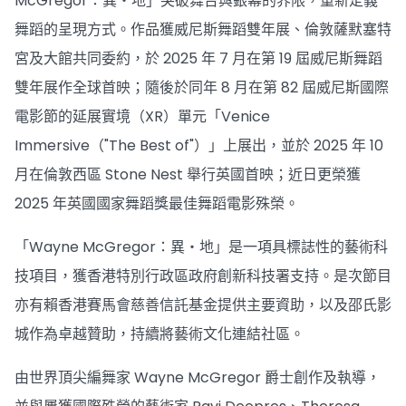
McGregor：異・地」突破舞台與銀幕的界限，重新定義
舞蹈的呈現方式。作品獲威尼斯舞蹈雙年展、倫敦薩默塞特
宮及大館共同委約，於 2025 年 7 月在第 19 屆威尼斯舞蹈
雙年展作全球首映；隨後於同年 8 月在第 82 屆威尼斯國際
電影節的延展實境（XR）單元「Venice
Immersive（"The Best of"）」上展出，並於 2025 年 10
月在倫敦西區 Stone Nest 舉行英國首映；近日更榮獲
2025 年英國國家舞蹈獎最佳舞蹈電影殊榮。
「Wayne McGregor：異・地」是一項具標誌性的藝術科
技項目，獲香港特別行政區政府創新科技署支持。是次節目
亦有賴香港賽馬會慈善信託基金提供主要資助，以及邵氏影
城作為卓越贊助，持續將藝術文化連結社區。
由世界頂尖編舞家 Wayne McGregor 爵士創作及執導，