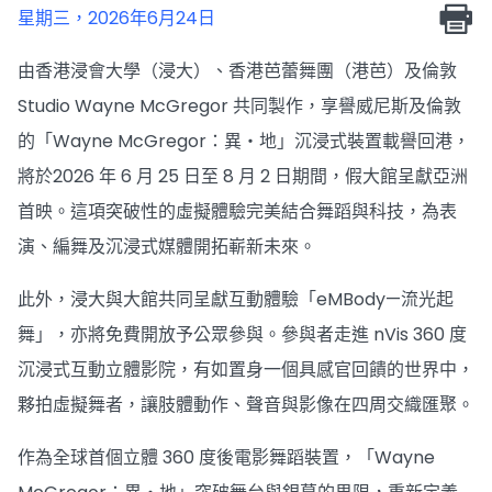
星期三，2026年6月24日
由香港浸會大學（浸大）、香港芭蕾舞團（港芭）及倫敦
Studio Wayne McGregor 共同製作，享譽威尼斯及倫敦
的「Wayne McGregor：異・地」沉浸式裝置載譽回港，
將於2026 年 6 月 25 日至 8 月 2 日期間，假大館呈獻亞洲
首映。這項突破性的虛擬體驗完美結合舞蹈與科技，為表
演、編舞及沉浸式媒體開拓嶄新未來。
此外，浸大與大館共同呈獻互動體驗「eMBody—流光起
舞」，亦將免費開放予公眾參與。參與者走進 nVis 360 度
沉浸式互動立體影院，有如置身一個具感官回饋的世界中，
夥拍虛擬舞者，讓肢體動作、聲音與影像在四周交織匯聚。
作為全球首個立體 360 度後電影舞蹈裝置，「Wayne