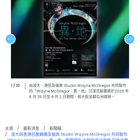
1 / 10
由浸大、港芭及倫敦 Studio Wayne McGregor 共同製作
的「Wayne McGregor：異・地」沉浸式裝置將於2026 年
6 月 25 日至 8 月 2 日期間，假大館呈獻亞洲首映。
主頁
/
最新消息
/
新聞稿
/
浸大與香港芭蕾舞團及倫敦 Studio Wayne McGregor 共同製作