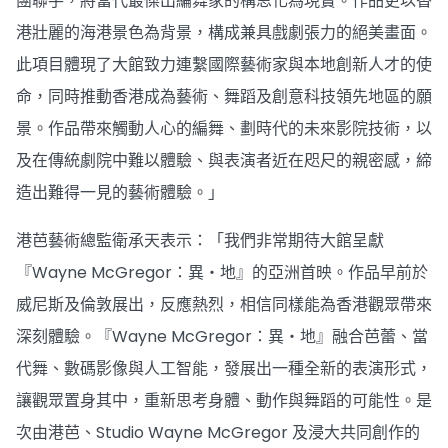
團聯手，將當代最傑出編舞家的構思化為現實。作品更以香
港壯麗的海港景色為背景，構成兼具戲劇張力的絕美畫面。
此項目體現了大館致力連繫國際藝術家與本地創新人才的使
命，同時推動香港成為藝術、舞蹈及創意科技領先地區的願
景。作品帶來觸動人心的編舞、劃時代的未來影院技術，以
及在傳統劇院中難以體驗、與表演者近在咫尺的親密感，締
造出難得一見的藝術體驗。」
港芭藝術總監衛承天表示：「我們非常期待大館呈獻
『Wayne McGregor：異・地』的亞洲首映。作品早前於
威尼斯及倫敦展出，反應熱烈，相信同樣能為香港觀眾帶來
深刻體驗。『Wayne McGregor：異・地』融合芭蕾、當
代舞、數碼影像與人工智能，發展出一種全新的表演形式，
讓觀眾置身其中，重新思考身體、動作與舞蹈的可能性。是
次由港芭、Studio Wayne McGregor 及浸大共同創作的