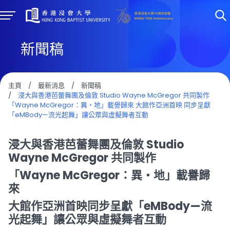
新聞稿
主頁
/
最新消息
/
新聞稿
/
浸大與香港芭蕾舞團及倫敦 Studio Wayne McGregor 共同製作
「Wayne McGregor：異・地」載譽歸來 大館作亞洲首映 同步呈獻
「eMBody—流光起舞」讓公眾與虛擬舞者互動
浸大與香港芭蕾舞團及倫敦 Studio
Wayne McGregor 共同製作
「Wayne McGregor：異・地」載譽歸
來
大館作亞洲首映同步呈獻「eMBody—流
光起舞」讓公眾與虛擬舞者互動