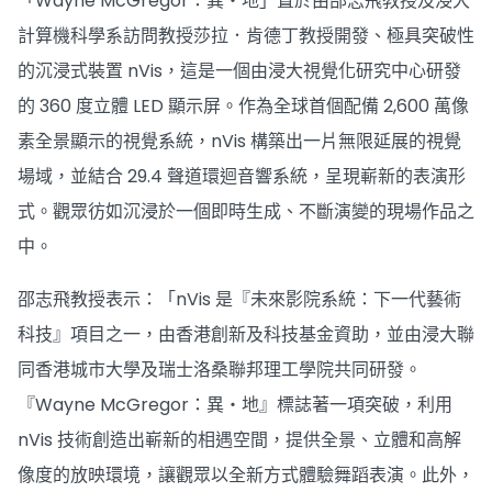
「Wayne McGregor：異・地」置於由邵志飛教授及浸大
計算機科學系訪問教授莎拉．肯德丁教授開發、極具突破性
的沉浸式裝置 nVis，這是一個由浸大視覺化研究中心研發
的 360 度立體 LED 顯示屏。作為全球首個配備 2,600 萬像
素全景顯示的視覺系統，nVis 構築出一片無限延展的視覺
場域，並結合 29.4 聲道環迴音響系統，呈現嶄新的表演形
式。觀眾彷如沉浸於一個即時生成、不斷演變的現場作品之
中。
邵志飛教授表示：「nVis 是『未來影院系統：下一代藝術
科技』項目之一，由香港創新及科技基金資助，並由浸大聯
同香港城市大學及瑞士洛桑聯邦理工學院共同研發。
『Wayne McGregor：異・地』標誌著一項突破，利用
nVis 技術創造出嶄新的相遇空間，提供全景、立體和高解
像度的放映環境，讓觀眾以全新方式體驗舞蹈表演。此外，