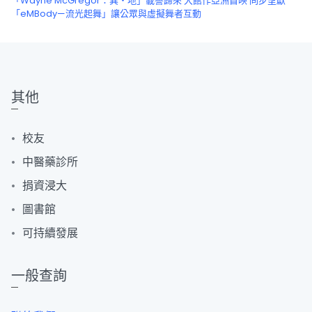
「Wayne McGregor：異・地」載譽歸來 大館作亞洲首映 同步呈獻
「eMBody—流光起舞」讓公眾與虛擬舞者互動
其他
校友
中醫藥診所
捐資浸大
圖書館
可持續發展
一般查詢