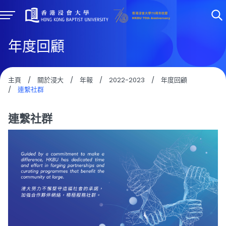
年度回顧
主頁
/
關於浸大
/
年報
/
2022-2023
/
年度回顧
/
連繫社群
連繫社群