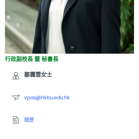
行政副校長 暨 秘書長
鄒靄雲女士
vpas@hkbu.edu.hk
簡歷