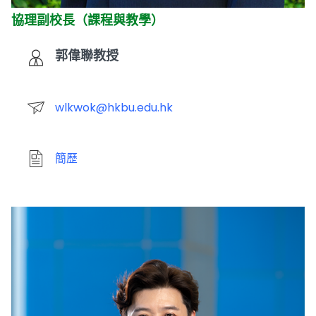
協理副校長（課程與教學）
郭偉聯教授
wlkwok@hkbu.edu.hk
簡歷