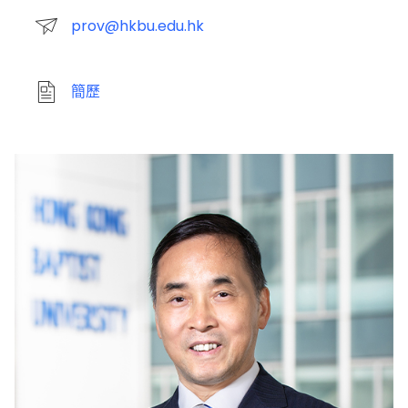
prov@hkbu.edu.hk
簡歷