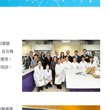
科實驗
立，旨在推
床應用。
的培訓，
中醫藥學