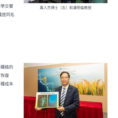
大學交響
萬人杰博士（左）和潘明倫教授
播放同名
稻種植的
「恢復
製種成本