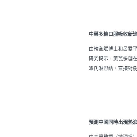
中藥多糖口服吸收新
由韓全斌博士和呂愛
研究揭示，黃芪多糖
派氏淋巴結，直接對
預測中國同時出現熱
由高蒙教授（地理系