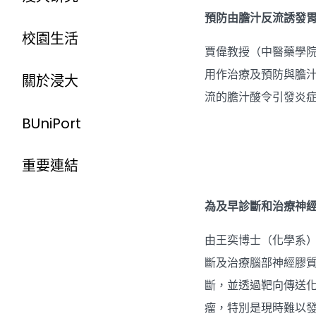
預防由膽汁反流誘發
校園生活
賈偉教授（中醫藥學
用作治療及預防與膽
關於浸大
流的膽汁酸令引發炎
BUniPort
重要連結
為及早診斷和治療神
由王奕博士（化學系）
斷及治療腦部神經膠質
斷，並透過靶向傳送
瘤，特別是現時難以