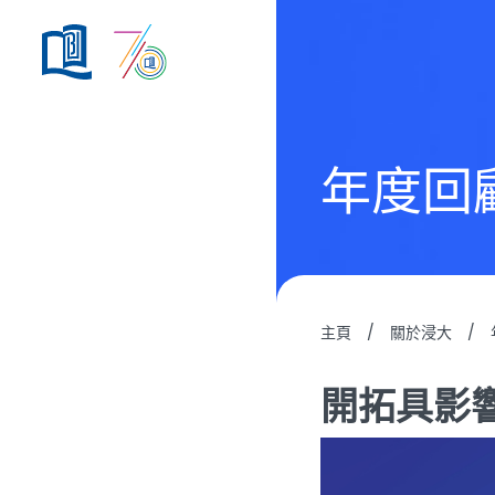
年度回
主頁
/
關於浸大
/
開拓具影