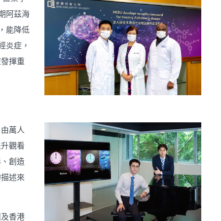
期阿茲海
，能降低
經炎症，
症發揮重
。由萬人
提升觀看
彩、創造
的描述來
團及香港