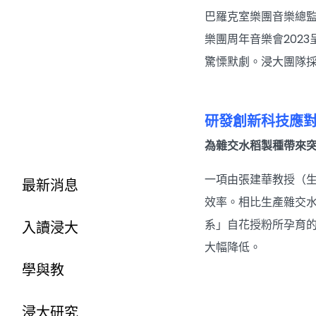
巴羅克室樂團音樂總
樂團周年音樂會202
驚慄默劇。浸大團隊
研發創新科技應
為雜交水稻製種帶來
一項由張建華教授（
最新消息
效率。相比生產雜交
系」自花授粉所孕育
入讀浸大
大幅降低。
學與教
浸大研究