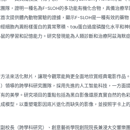
團隊，證明一種名為F-SLOH的多功能有機化合物，具備治療早
首次提供體內動物實驗的證據，顯示F-SLOH是一種有效的藥物
經細胞內澱粉樣蛋白的異常聚積、tau蛋白過度磷酸化水平和神
小鼠的學習和記憶能力。研究發現能為人類診斷和治療阿茲海默
片
新方法來活化默片，讓現今觀眾能夠更全面地欣賞經典電影作品
系）領導的跨學科研究團隊，採用先進的人工智能科技，一方面
原有的美學。研究項目的重點包括為黑白影像還原真實自然的色
生成模型，以重塑電影因底片退化而缺失的影像，並按照字卡上
理副校長（跨學科研究）、創意藝術學院創院院長兼浸大交響樂