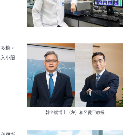
藥多糖。
進入小腸
韓全斌博士（左）和呂愛平教授
洋和羅斯