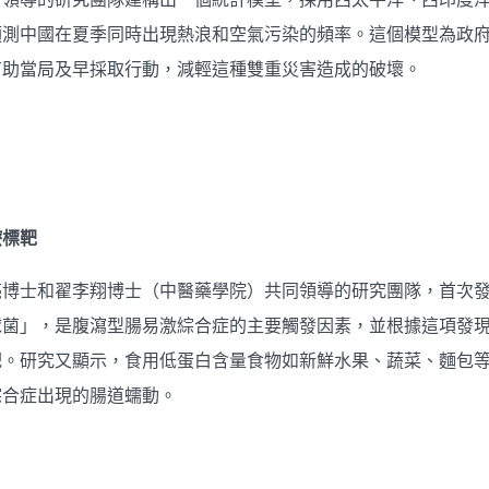
預測中國在夏季同時出現熱浪和空氣污染的頻率。這個模型為政
有助當局及早採取行動，減輕這種雙重災害造成的破壞。
療標靶
亮博士和翟李翔博士（中醫藥學院）共同領導的研究團隊，首次
球菌」，是腹瀉型腸易激綜合症的主要觸發因素，並根據這項發
靶。研究又顯示，食用低蛋白含量食物如新鮮水果、蔬菜、麵包
綜合症出現的腸道蠕動。