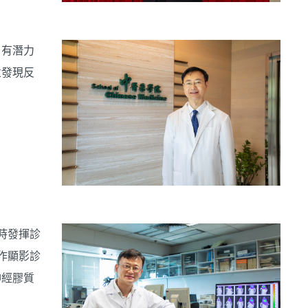
，有潛力
並發現反
時發揮診
作顯影診
神經膠質