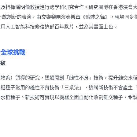
監及指揮潘明倫教授進行跨學科研究合作。研究團隊在香港浸會
3呈獻創新的表演，由交響樂團演奏樂章《骷髏之舞》，現場同步
採用人工智能科技修復這部百年默片，並為其畫面上色。
對全球挑戰
突破
生物系）領導的研究，透過開創「雌性不育」技術，提升雜交水
水稻種子常用的雄性不育技術「三系法」，這嶄新技術不會產生
的水稻種子。新技術可實現以機器全面自動化收割雜交種子，令