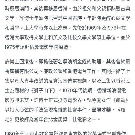
時遷居澳門，其後再移居香港。由於祖父和父親都熱愛古典
文學，許博士年幼時已習誦中國古詩，年輕時更醉心於文學
和哲學。上大學時亦以此為志，先後於1969年及1973年在
香港大學取得文學士和英文及比較文學文學碩士學位。並於
1975年遠赴倫敦電影學院深造。
許博士回港後，即擔任著名導演胡金銓的助理，其後曾於電
視廣播有限公司、廉政公署和香港電台工作，其間拍攝了七
集以真人真事改編的反貪污宣傳電視劇，以及三集以香港民
生為題材的《獅子山下》。1970年代後期，香港新浪潮電
影方興未艾，許博士正式投身電影界，執導處女作《瘋劫》
以扣人心弦的手法呈現複雜的社會事件，盡展才華，《瘋
劫》更被評為當年台北金馬獎十佳電影之一。
1980年代，香港許多電影都是東方版的好萊塢式黑幫動作