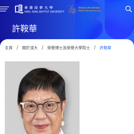
許鞍華
主頁
/
關於浸大
/
榮譽博士及榮譽大學院士
/
許鞍華