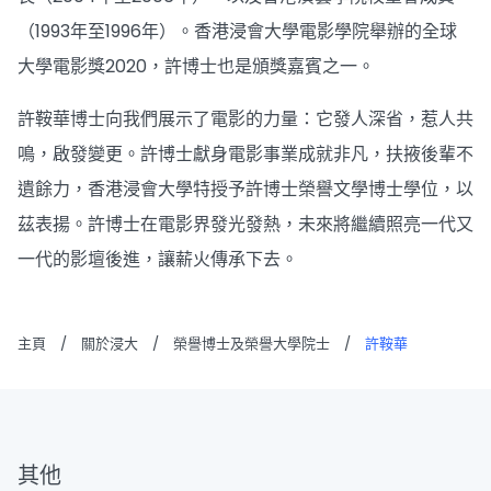
（1993年至1996年）。香港浸會大學電影學院舉辦的全球
大學電影獎2020，許博士也是頒獎嘉賓之一。
許鞍華博士向我們展示了電影的力量：它發人深省，惹人共
鳴，啟發變更。許博士獻身電影事業成就非凡，扶掖後輩不
遺餘力，香港浸會大學特授予許博士榮譽文學博士學位，以
茲表揚。許博士在電影界發光發熱，未來將繼續照亮一代又
一代的影壇後進，讓薪火傳承下去。
主頁
/
關於浸大
/
榮譽博士及榮譽大學院士
/
許鞍華
其他