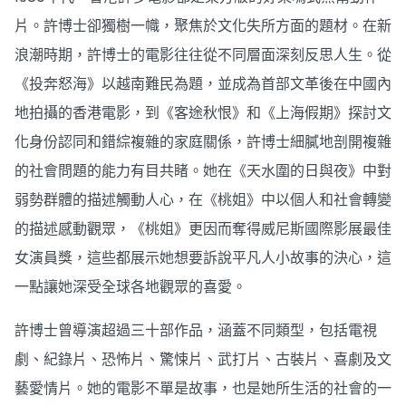
片。許博士卻獨樹一幟，聚焦於文化失所方面的題材。在新
浪潮時期，許博士的電影往往從不同層面深刻反思人生。從
《投奔怒海》以越南難民為題，並成為首部文革後在中國內
地拍攝的香港電影，到《客途秋恨》和《上海假期》探討文
化身份認同和錯綜複雜的家庭關係，許博士細膩地剖開複雜
的社會問題的能力有目共睹。她在《天水圍的日與夜》中對
弱勢群體的描述觸動人心，在《桃姐》中以個人和社會轉變
的描述感動觀眾，《桃姐》更因而奪得威尼斯國際影展最佳
女演員獎，這些都展示她想要訴說平凡人小故事的決心，這
一點讓她深受全球各地觀眾的喜愛。
許博士曾導演超過三十部作品，涵蓋不同類型，包括電視
劇、紀錄片、恐怖片、驚悚片、武打片、古裝片、喜劇及文
藝愛情片。她的電影不單是故事，也是她所生活的社會的一