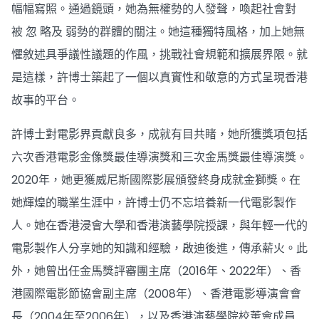
幅幅寫照。通過鏡頭，她為無權勢的人發聲，喚起社會對
被 忽 略及 弱勢的群體的關注。她這種獨特風格，加上她無
懼敘述具爭議性議題的作風，挑戰社會規範和擴展界限。就
是這樣，許博士築起了一個以真實性和敬意的方式呈現香港
故事的平台。
許博士對電影界貢獻良多，成就有目共睹，她所獲獎項包括
六次香港電影金像獎最佳導演獎和三次金馬獎最佳導演獎。
2020年，她更獲威尼斯國際影展頒發終身成就金獅獎。在
她輝煌的職業生涯中，許博士仍不忘培養新一代電影製作
人。她在香港浸會大學和香港演藝學院授課，與年輕一代的
電影製作人分享她的知識和經驗，啟迪後進，傳承薪火。此
外，她曾出任金馬獎評審團主席（2016年、2022年）、香
港國際電影節協會副主席（2008年）、香港電影導演會會
長（2004年至2006年），以及香港演藝學院校董會成員