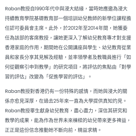
Raban教授自1990年代中與浸大結緣，當時她應邀為浸大
持續教育學院基礎教育部一個培訓幼兒教師的新學位課程擔
任認可委員會主席。此外，於2012年至2014年間，她獲委
任為該部的客席教授，讓她更深入了解幼兒教育專才對支援
香港家庭的作用，期間她在公開講座與學生、幼兒教育從業
員和家長分享其見解及經驗，並率領學者及教職員進行「如
何從觀察引申到教學」的研究項目，將評估的焦點由「對學
習的評估」改變為「促進學習的評估」。
Raban教授對香港仍有一份特殊的感情，而她與浸大的關
係亦愈見深厚，在過去25年來一直為大學提供真知灼見。
Raban教授畢生獻身幼兒教育，盡心盡力，深信其研究和
教學的成果，能為作為世界未來棟樑的幼兒帶來更多禆益，
正正是這份信念推動她不斷向前，精益求精。