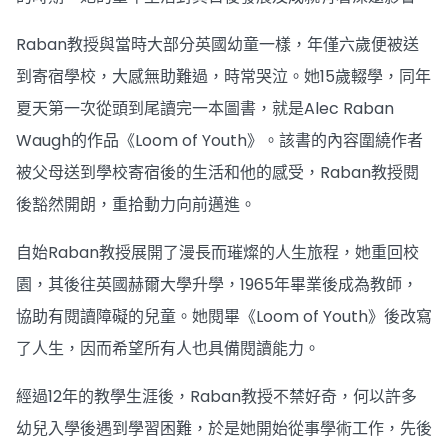
Raban教授與當時大部分英國幼童一樣，年僅六歲便被送
到寄宿學校，大感無助難過，時常哭泣。她15歲輟學，同年
夏天第一次從頭到尾讀完一本圖書，就是Alec Raban
Waugh的作品《Loom of Youth》。該書的內容圍繞作者
被父母送到學校寄宿後的生活和他的感受，Raban教授閱
後豁然開朗，重拾動力向前邁進。
自始Raban教授展開了漫長而璀燦的人生旅程，她重回校
園，其後往英國赫爾大學升學，1965年畢業後成為教師，
協助有閱讀障礙的兒童。她閱畢《Loom of Youth》後改寫
了人生，因而希望所有人也具備閱讀能力。
經過12年的教學生涯後，Raban教授不禁好奇，何以許多
幼兒入學後遇到學習困難，於是她開始從事學術工作，先後