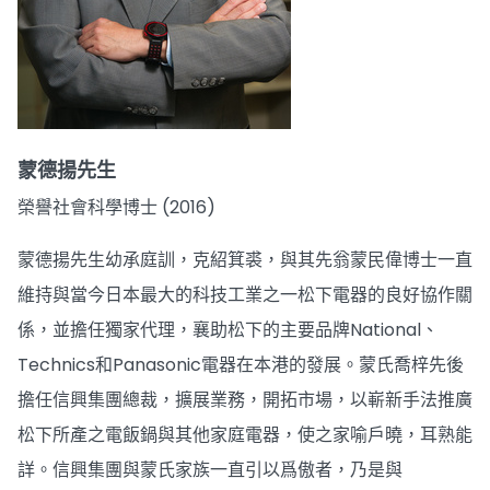
蒙德揚先生
榮譽社會科學博士 (2016)
蒙德揚先生幼承庭訓，克紹箕裘，與其先翁蒙民偉博士一直
維持與當今日本最大的科技工業之一松下電器的良好協作關
係，並擔任獨家代理，襄助松下的主要品牌National、
Technics和Panasonic電器在本港的發展。蒙氏喬梓先後
擔任信興集團總裁，擴展業務，開拓市場，以嶄新手法推廣
松下所產之電飯鍋與其他家庭電器，使之家喻戶曉，耳熟能
詳。信興集團與蒙氏家族一直引以爲傲者，乃是與