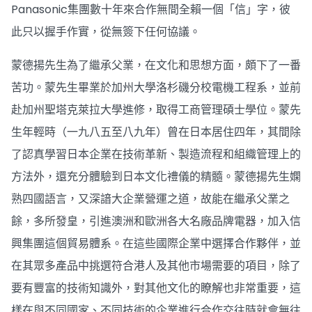
Panasonic集團數十年來合作無間全賴一個「信」字，彼
此只以握手作實，從無簽下任何協議。
蒙德揚先生為了繼承父業，在文化和思想方面，頗下了一番
苦功。蒙先生畢業於加州大學洛杉磯分校電機工程系，並前
赴加州聖塔克萊拉大學進修，取得工商管理碩士學位。蒙先
生年輕時（一九八五至八九年）曾在日本居住四年，其間除
了認真學習日本企業在技術革新、製造流程和組織管理上的
方法外，還充分體驗到日本文化禮儀的精髓。蒙德揚先生嫻
熟四國語言，又深諳大企業營運之道，故能在繼承父業之
餘，多所發皇，引進澳洲和歐洲各大名廠品牌電器，加入信
興集團這個貿易體系。在這些國際企業中選擇合作夥伴，並
在其眾多產品中挑選符合港人及其他市場需要的項目，除了
要有豐富的技術知識外，對其他文化的瞭解也非常重要，這
樣在與不同國家、不同技術的企業進行合作交往時就會無往