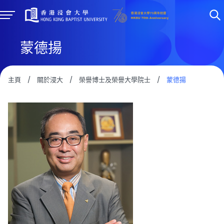
蒙德揚
主頁
/
關於浸大
/
榮譽博士及榮譽大學院士
/
蒙德揚