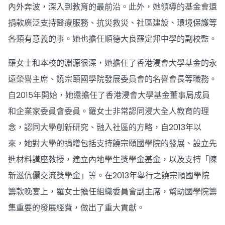
內外奔波，深入到教育的最前沿。此外，她領導的基金會還
捐款廣泛支持醫療服務、抗災救災、社區建設、環境保護等
各類有意義的事。她也擔任順德大良羅定邦中學的副校監。
羅女士和本校的淵源很深，她擔任了香港浸會大學基金的永
遠榮譽主席、饒宗頤國學院發展委員會的名譽會長等職務。
自2015年開始，她還擔任了香港浸會大學基金董事局成員
和企業家委員會委員。羅女士非常認同浸大全人教育的理
念，認同大學創新研究、融入社區的方略，自2013年以
來，她對大學的捐贈包括支持饒宗頤國學院的發展、設立先
進材料講座教授，建立內地學生獎學金基金，以及支持「陳
新滋伉儷交流獎學金」等。在2013年舉行之饒宗頤國學院
籌款晚宴上，羅女士擔任組織委員會副主席，幫助國學院籌
集重要的發展經費，做出了重大貢獻。