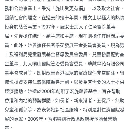
務和公益事業上。秉持「施比受更有福」，以及取之社會、
回饋社會的理念，在過去的幾十年間，羅女士以極大的熱情
投身於慈善事業。1997年，羅女士加入了仁濟醫院董事
局，先後擔任總理、副主席和主席，現在則擔任其顧問局委
員。此外，她曾擔任長者學苑發展基金委員會委員，現為勞
工及福利局兒童發展基金督導委員會委員、兒童發展配對基
金董事﹑北大嶼山醫院管治委員會委員、華藏學苑有限公司
董事會成員等。她對改善香港民眾的醫療條件非常關注，曾
慷慨捐資支持仁濟醫院擴建計劃，以及為有需要的人士提供
經濟援助。她還於2001年創辦了宏施慈善基金，旨在幫助
香港和內地的弱勢群體，如長者、新來港者、五保戶、無助
兒童和孤兒等。為表彰她對社區服務、特別是對仁濟醫院發
展的貢獻，2009年，香港特別行政區政府授予她榮譽勳
章。