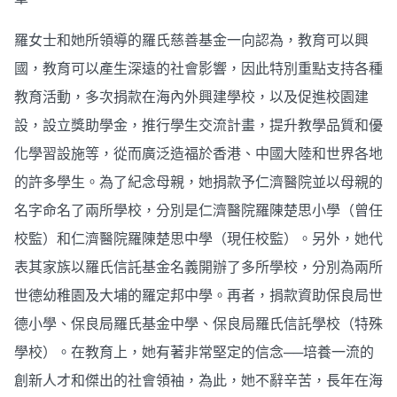
羅女士和她所領導的羅氏慈善基金一向認為，教育可以興
國，教育可以產生深遠的社會影響，因此特別重點支持各種
教育活動，多次捐款在海內外興建學校，以及促進校園建
設，設立獎助學金，推行學生交流計畫，提升教學品質和優
化學習設施等，從而廣泛造福於香港、中國大陸和世界各地
的許多學生。為了紀念母親，她捐款予仁濟醫院並以母親的
名字命名了兩所學校，分別是仁濟醫院羅陳楚思小學（曾任
校監）和仁濟醫院羅陳楚思中學（現任校監）。另外，她代
表其家族以羅氏信託基金名義開辦了多所學校，分別為兩所
世德幼稚園及大埔的羅定邦中學。再者，捐款資助保良局世
德小學、保良局羅氏基金中學、保良局羅氏信託學校（特殊
學校）。在教育上，她有著非常堅定的信念──培養一流的
創新人才和傑出的社會領袖，為此，她不辭辛苦，長年在海