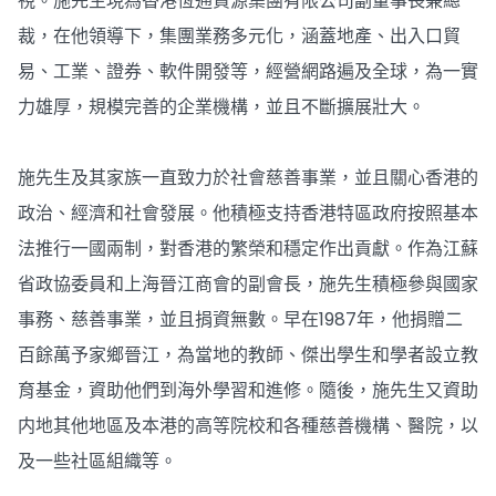
視。施先生現為香港恆通資源集團有限公司副董事長兼總
裁，在他領導下，集團業務多元化，涵蓋地產、出入口貿
易、工業、證券、軟件開發等，經營網路遍及全球，為一實
力雄厚，規模完善的企業機構，並且不斷擴展壯大。
施先生及其家族一直致力於社會慈善事業，並且關心香港的
政治、經濟和社會發展。他積極支持香港特區政府按照基本
法推行一國兩制，對香港的繁榮和穩定作出貢獻。作為江蘇
省政協委員和上海晉江商會的副會長，施先生積極參與國家
事務、慈善事業，並且捐資無數。早在1987年，他捐贈二
百餘萬予家鄉晉江，為當地的教師、傑出學生和學者設立教
育基金，資助他們到海外學習和進修。隨後，施先生又資助
内地其他地區及本港的高等院校和各種慈善機構、醫院，以
及一些社區組織等。