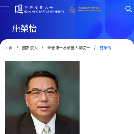
施榮怡
主頁
/
關於浸大
/
榮譽博士及榮譽大學院士
/
施榮怡