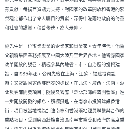
施先生及其家族愛國愛港，對中港兩地的慈善與教育事業卓
有貢獻，每捐巨資鼎力支持，對國家的改革開放和香港的繁
榮穩定都作出了令人矚目的貢獻，深得中港兩地政府的倚重
和社會的讚賞，積善修德，為人景仰。
施先生是一位敬業樂業的企業家和實業家。青年時代，他隨
父親將集團業務拓展至中國大陸乃至世界各地。他響應國家
改革開放的號召，積極參與內地省、市、自治區的投資建
設。自1985年起，公司先後在上海、江蘇、福建投資設
廠；又緊跟國家西部開發的步伐，在北海、廣西、海南、湖
北及雲南開發項目；隨後又響應「泛北部灣經濟開發區」進
一步開放開發的訊息，積極挺進，在南寧市投資建設香港
街。項目被當地視為加強南寧和香港兩地經貿聯繫與合作的
重點項目，受到廣西壯族自治區南寧市黨委和政府的高度重