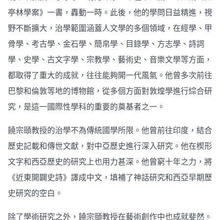
亭林學案》一書，轟動一時。此後，他的學問日益精進，視
野不斷擴大，治學範圍涵蓋人文學的多個領域，在經學、甲
骨學、考古學、金石學、簡帛學、目錄學、方志學、詩詞
學、史學、古文字學、宗教學、藝術史、音樂文學等方面，
都取得了重大的成就，往往能夠開一代風氣。他曾多次前往
巴黎和倫敦等地的博物館，從多個方面對敦煌學進行綜合研
究，是這一國際性學科的重要的奠基者之一。
饒宗頤教授的治學不為傳統國學所限。他曾前往印度，結合
歷史記載和傳世文獻，對中亞歷史進行深入研究。他在楔形
文字和西亞歷史的研究上也用力甚深。他曾窮十年之力，將
《近東開闢史詩》譯成中文，填補了神話研究和西亞早期歷
史研究的空白。
除了學術研究之外，饒宗頤教授在藝術創作中也成就斐然。