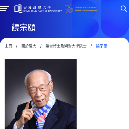
饒宗頤
主頁
/
關於浸大
/
榮譽博士及榮譽大學院士
/
饒宗頤