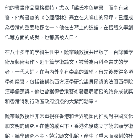
他的書畫作品風格獨特，尤以「饒氏本色隸書」而享有盛
譽，他所書寫的《心經簡林》矗立在大嶼山的昂坪，已經成
為香港的重要地標之一。他在古琴上的造詣，在舊體文學創
作等方面的成就，也都廣被人口。
在八十多年的學術生涯中，饒宗頤教授共出版了一百餘種學
術及藝術著作、近千篇學術論文，被譽為百科全書式的學
者、一代大師，在海內外享有崇高的聲望，曾先後獲得多項
學術榮譽，包括被稱為西方漢學研究諾貝爾獎的法蘭西學院
漢學儒蓮獎。他也曾獲得香港藝術發展局頒授的終身成就獎
和香港特別行政區政府頒授的大紫荊勳章。
饒宗頤教授也非常重視在香港和世界範圍內推動對中國文化
和文明的研究。在他的感召下，香港先後成立了饒宗頤學術
館、饒學研究基金、饒宗頤文化館，產生了重大而深刻的社