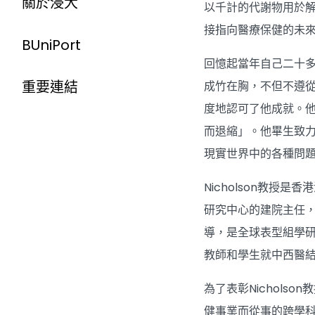
關於浸大
以千計的代謝物用於
接指向醫療保健的未
BUniPort
回憶起當年自己二十
重要連結
成竹在胸，不但不遵
度地認可了他成就。
而退縮」。他畢生致
現實世界中的各種問
Nicholson教
研究中心的建院主任，
導，是全球表型組學研
教師和學生就中西醫
為了表彰Nichol
健事業而從事的跨學科研