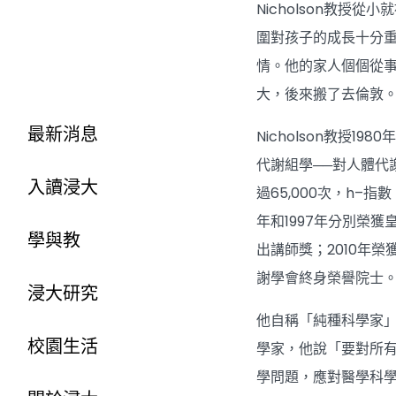
Nicholson教
圍對孩子的成長十分
情。他的家人個個從
大，後來搬了去倫敦
最新消息
Nicholson教
代謝組學──對人體代
入讀浸大
過65,000次，h
年和1997年分別榮獲
學與教
出講師獎；2010年
謝學會終身榮譽院士。他
浸大研究
他自稱「純種科學家」
校園生活
學家，他說「要對所
學問題，應對醫學科