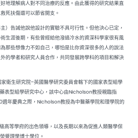
更好地理解病人對不同治療的反應。由此獲得的研究結果直
以救死扶傷還可以節省開支。
得主）告誡他說他設計的實驗不具可行性。但他決心已定，
學術生涯後期，有些曾經給他潑過冷水的資深科學家很有風
因為那些想像力不如自己，哪怕是比你資深很多的人的說法
之外的學者和研究人員合作，共同發展跨學科的項目和解決
國國家衛生研究院–英國醫學研究委員會轄下的國家表型組學
表型組學研究中心，該中心由Nicholson教授親臨指
年慶典之際，Nicholson教授為中醫藥學院和理學院的
界頂級高等學府的出色領導，以及長期以來為促進人類醫學保
教授榮譽理學博士學位。