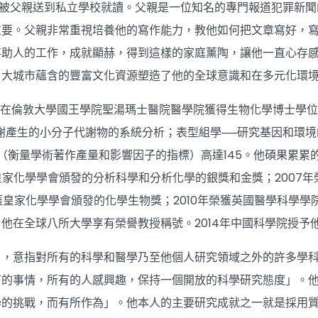
授從小就被父親送到私立學校就讀。父親是一位知名的專門報道犯罪
重要。父親非常重視培養他的寫作能力，教他如何把文章寫好，
事助人的工作，成就顯赫，得到這樣的家庭薰陶，讓他一直心存
。大城市蘊含的豐富文化資源塑造了他的全球意識和在多元化環
授1980年在倫敦大學國王學院聖湯瑪士醫院醫學院獲得生物化學博
謝產生的小分子代謝物的系統分析；表型組學──研究基因和環境
–指數（衡量學術著作產量和影響因子的指標）高達145。他碩果累
皇家化學學會頒發的分析科學和分析化學的銀獎和金獎；2007年榮獲跨學
榮獲皇家化學學會頒發的化學生物獎；2010年榮獲英國醫學科學學
在全球八所大學享有榮譽教授稱號。2014年中國科學院授予他Alber
，意指對所有的科學和醫學乃至他個人研究領域之外的許多學科均懷
有的事情，所有的人感興趣，保持一個開放的科學研究態度」。
學的挑戰，而有所作為」。他本人的主要研究成就之一就是採用