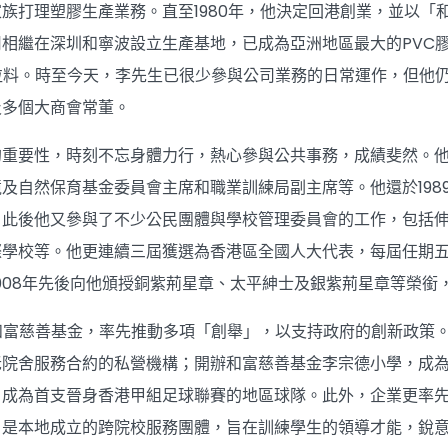
族打理塑膠生產業務。直至1980年，他決定回港創業，並以「
相繼在深圳和寧波設立生產基地，已成為亞洲地區最大的PVC
粒料。時至今天，李先生已很少參與公司業務的日常運作，但他
及多個大商會常董。
的重要性，時刻不忘身體力行，熱心參與公共事務，成績斐然。
及自然保育基金委員會主席和職業訓練局副主席等。他還於198
。此後他又參與了不少公民團體與學校管理委員會的工作，包括
際學校等。他更連續三屆獲選為香港區全國人大代表，每屆任期
年及2008年先後向他頒授銅紫荊星章、太平紳士及銀紫荊星章等榮銜
立和富慈善基金，率先推動多項「創舉」，以支持政府的創新政策
老院舍服務合約的私營機構；開辦和富慈善基金李宗德小學，成
，成為首支晉身香港甲組足球聯賽的地區球隊。此外，企業更率
」是本地成立的跨院校服務團體，旨在訓練學生的領導才能，銳