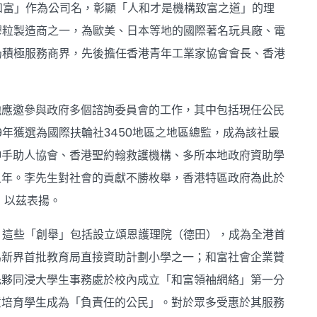
和富」作為公司名，彰顯「人和才是機構致富之道」的理
膠粒製造商之一，為歐美、日本等地的國際著名玩具廠、電
仍積極服務商界，先後擔任香港青年工業家協會會長、香港
他應邀參與政府多個諮詢委員會的工作，其中包括現任公民
9年獲選為國際扶輪社3450地區之地區總監，成為該社最
伸手助人協會、香港聖約翰救護機構、多所本地政府資助學
五年。李先生對社會的貢獻不勝枚舉，香港特區政府為此於
，以茲表揚。
。這些「創舉」包括設立頌恩護理院（德田），成為全港首
為新界首批教育局直接資助計劃小學之一；和富社會企業贊
先夥同浸大學生事務處於校內成立「和富領袖網絡」第一分
意培育學生成為「負責任的公民」。對於眾多受惠於其服務