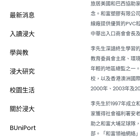
旅居美國和巴西協助家
念。和富塑膠有限公司
最新消息
線廠提供優質的PVC
入讀浸大
中華出入口商會會長
李先生深諳終生學習
學與教
教育委員會主席、環璄
年輕的地區總監之一
浸大研究
校，以及香港澳洲國
2000年、2003
校園生活
李先生於1997年成
關於浸大
家獲得社會福利署安
助之和富大埔足球隊
BUniPort
部。「和富領袖網絡