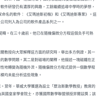
對軟件研發仍有濃厚的興趣，工餘繼續追尋中學時的夢想，
家命名的軟件：《艾瑪迪斯初楷》和《艾瑪迪斯專業》。這
果公司列入為公司的軟件產品系列之一。
的範疇。在三十歲前，他已在隨機偏微分方程這個灸手可熱
瑞爾教授向大眾解釋這方面的研究時，舉出多方例證，其一
雜的數學問題。其二是對磁場的闡釋，他描述一塊磁鐵在正
劇性地轉變為隨機外流。隨機偏微分方程式提供一個數學程
建模均未能分析這些現象。
席。翌年，華威大學獲選為設立「歷治斯數學教授」教席的
選為英國皇家學會院士，亦獲國際數學聯盟頒授菲爾茲獎；該