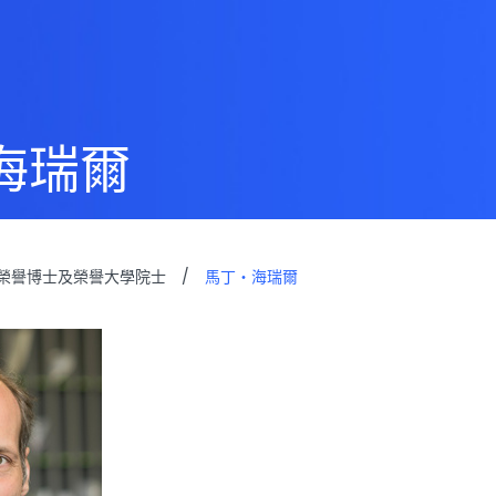
海瑞爾
榮譽博士及榮譽大學院士
/
馬丁・海瑞爾