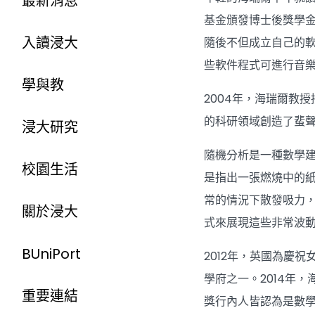
最新消息
基金頒發博士後獎學
入讀浸大
隨後不但成立自己的
些軟件程式可進行音
學與教
2004年，海瑞爾教
的科研領域創造了蜚
浸大研究
隨機分析是一種數學
校園生活
是指出一張燃燒中的
常的情況下散發吸力
關於浸大
式來展現這些非常波
BUniPort
2012年，英國為慶
學府之一。2014年
重要連結
獎行內人皆認為是數