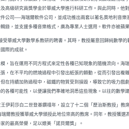
金及高級研究員獎學金於華威大學進行科研工作。與此同時，他
軟件公司──海瑞爾軟件公司，並成功推出兩套以著名奧地利音樂
樂輯錄，並支援多種音樂格式，廣為專業人士選用。軟件亦被蘋
授接受華威大學數學系教研的聘書。其時，教授屬意回歸純數學
聲國際的成就。
建模，旨在運用不同方程式來定性各種已知現象的隨機流向。海
紙張，在不平均的燃燒過程中引發出紙張的顫動，從而引發出複
，但在持續加熱過程中，磁鐵的物質受到損毀，導致它的吸力戲
動的各種可能性，以便讓我們準確地洞悉這些現象。以往的數學
祝女王伊莉莎白二世登基鑽禧年，設立了十二個「歷治斯教授」教
，海瑞爾教授獲華威大學頒授此地位崇高的教席。同年，教授獲
學家的最高榮譽，足以媲美「諾貝爾獎」。