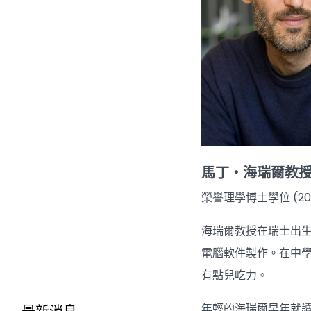
馬丁‧海瑞爾教
榮譽理學博士學位 (201
海瑞爾教授在瑞士出
電腦軟件製作。在中
有點兒吃力。
年輕的海瑞爾早年就讀