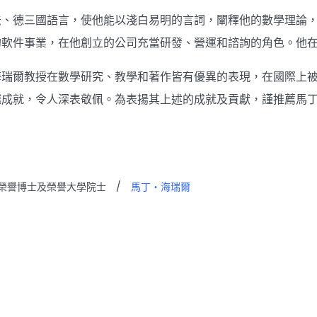
法、德三國語言，使他能以淺白易明的言詞，闡釋他的數學理論
的軟件事業，在他創立的公司充當研發、營運和諮詢的角色。他
海瑞爾教授在數學研究、教學和著作皆有優異的表現，在國際上
越成就，令人深表敬佩。為表揚其上述的成就及貢獻，謹推薦馬
榮譽博士及榮譽大學院士
/
馬丁・海瑞爾