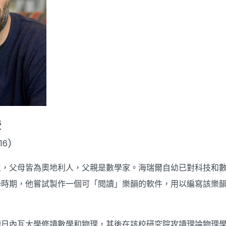
授
6)
生，父母皆為奧地利人，父親是數學家。海瑞爾自幼已對科技和
學時期，他嘗試製作一個可「閱讀」樂韻的軟件，用以編寫該樂
日內瓦大學修讀數學和物理，其後在該校研究院攻讀理論物理學。