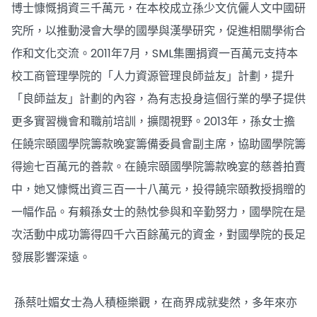
博士慷慨捐資三千萬元，在本校成立孫少文伉儷人文中國研
究所，以推動浸會大學的國學與漢學研究，促進相關學術合
作和文化交流。2011年7月，SML集團捐資一百萬元支持本
校工商管理學院的「人力資源管理良師益友」計劃，提升
「良師益友」計劃的內容，為有志投身這個行業的學子提供
更多實習機會和職前培訓，擴闊視野。2013年，孫女士擔
任饒宗頤國學院籌款晚宴籌備委員會副主席，協助國學院籌
得逾七百萬元的善款。在饒宗頤國學院籌款晚宴的慈善拍賣
中，她又慷慨出資三百一十八萬元，投得饒宗頤教授捐贈的
一幅作品。有賴孫女士的熱忱參與和辛勤努力，國學院在是
次活動中成功籌得四千六百餘萬元的資金，對國學院的長足
發展影響深遠。
孫蔡吐媚女士為人積極樂觀，在商界成就斐然，多年來亦