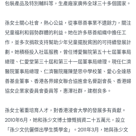
包裝產品及特別輔料等，生產廠家廣佈全球三十多個國家。
孫女士關心社會，熱心公益，從事慈善事業不遺餘力，關注
兒童福利和弱勢群體的利益。她在許多慈善組織中擔任工
作，並多次捐款支持幫助少年兒童擺脫貧困的可持續發展計
劃。她積極投入社區服務，曾任博愛醫院第五十七屆董事局
總理、仁愛堂第三十屆和第三十一屆董事局總理。現任仁濟
醫院董事局總理、仁濟醫院羅陳楚思中學校董、愛心全達慈
善基金董事、香港各界婦女聯合協進會名譽副會長、香港婦
協女企業家委員會委員等，惠澤社群，建樹良多。
孫女士著重培育人才，對香港浸會大學的發展多有貢獻。
2010年6月，她和孫少文博士慷慨捐資二十五萬元，設立
「孫少文伉儷傑出學生獎學金」。2011年3月，她與孫少文