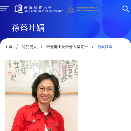
孫蔡吐媚
主頁
/
關於浸大
/
榮譽博士及榮譽大學院士
/
孫蔡吐媚