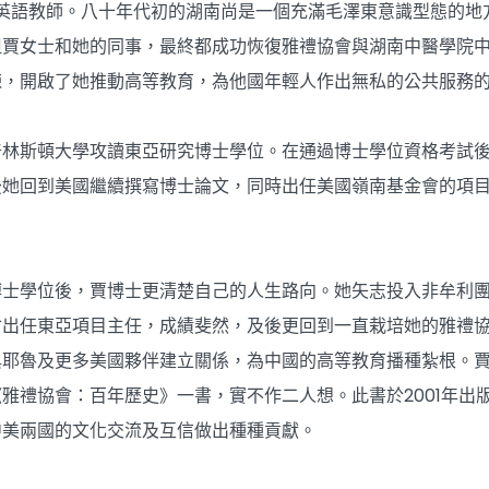
年英語教師。八十年代初的湖南尚是一個充滿毛澤東意識型態的地
但賈女士和她的同事，最終都成功恢復雅禮協會與湖南中醫學院
鍊，開啟了她推動高等教育，為他國年輕人作出無私的公共服務
普林斯頓大學攻讀東亞研究博士學位。在通過博士學位資格考試
後她回到美國繼續撰寫博士論文，同時出任美國嶺南基金會的項
博士學位後，賈博士更清楚自己的人生路向。她矢志投入非牟利
出任東亞項目主任，成績斐然，及後更回到一直栽培她的雅禮協會
與耶魯及更多美國夥伴建立關係，為中國的高等教育播種紮根。
雅禮協會：百年歷史》一書，實不作二人想。此書於2001年出
中美兩國的文化交流及互信做出種種貢獻。