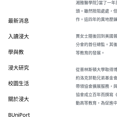
湘雅醫學院)當了一
頭。雖然險阻處處，
作。這四年的異地歷
最新消息
入讀浸大
賈女士隨後回到美國
分會的首任總監。其
學與教
等教育的發展。
浸大研究
從普林斯頓大學取得
約洛克菲勒兄弟基金會
校園生活
帶領協會擴展服務，
協會成立百年而撰寫《
關於浸大
動高等教育，為促進
BUniPort