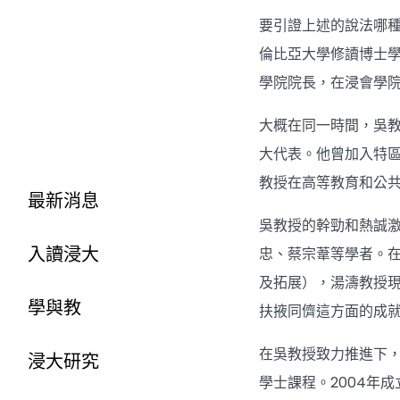
要引證上述的說法哪
倫比亞大學修讀博士學
學院院長，在浸會學院
大概在同一時間，吳教
大代表。他曾加入特
教授在高等教育和公共
最新消息
吳教授的幹勁和熱誠
入讀浸大
忠、蔡宗葦等學者。
及拓展），湯濤教授
學與教
扶掖同儕這方面的成
在吳教授致力推進下，
浸大研究
學士課程。2004年