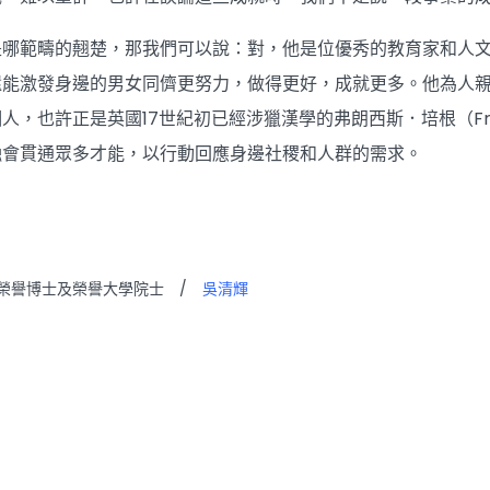
是哪範疇的翹楚，那我們可以說：對，他是位優秀的教育家和人
還能激發身邊的男女同儕更努力，做得更好，成就更多。他為人
，也許正是英國17世紀初已經涉獵漢學的弗朗西斯．培根（Fran
融會貫通眾多才能，以行動回應身邊社稷和人群的需求。
榮譽博士及榮譽大學院士
/
吳清輝