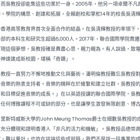
而吳教授卻能集這些功業於一身。2005年，他另一項卓爾不凡
。學院的構思、創建和拓展，全賴創校和掌舵14年的校長吳清
香港高等教育界首次全面合作的結晶。在吳清輝教授的率領下，
部的本科生和研究生超過6,000人。2017年，聯合國際學院
實現這個夢想，吳教授確是費盡心思，親力親為。有人說過，致
授神速建成新校園，堪稱「奇蹟」。
吳教授一直努力不懈地推動文化與藝術。潘明倫教授難忘吳教授
學音樂的熱衷支持者。音樂的精粹在於維繫和建立社群，吳教授
命和目標促進音樂的成長。」在以英語授課的聯合國際學院，吳
是任何博雅課程不可或缺的部分，也是讓學生激發無限創意、博
斯特威斯大學的John Meurig Thomas爵士在細數吳
更充分體現和證明香港人「非凡的活力和機敏」。吳教授品德崇
域，難以量計。也許在談論這些成就時，我們不是說一段事業的