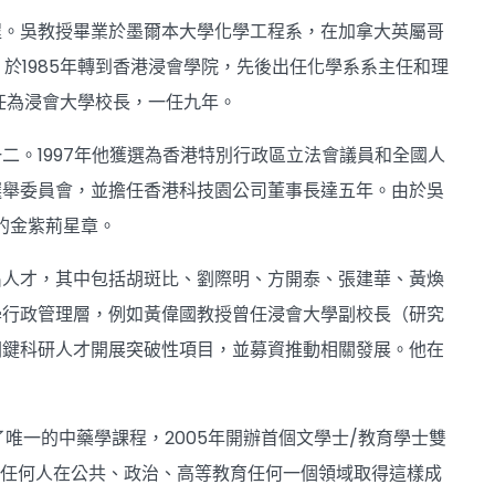
程。吳教授畢業於墨爾本大學化學工程系，在加拿大英屬哥
於1985年轉到香港浸會學院，先後出任化學系系主任和理
接任為浸會大學校長，一任九年。
。1997年他獲選為香港特別行政區立法會議員和全國人
選舉委員會，並擔任香港科技園公司董事長達五年。由於吳
的金紫荊星章。
出人才，其中包括胡斑比、劉際明、方開泰、張建華、黃煥
學行政管理層，例如黃偉國教授曾任浸會大學副校長（研究
關鍵科研人才開展突破性項目，並募資推動相關發展。他在
了唯一的中藥學課程，2005年開辦首個文學士/教育學士雙
院。任何人在公共、政治、高等教育任何一個領域取得這樣成