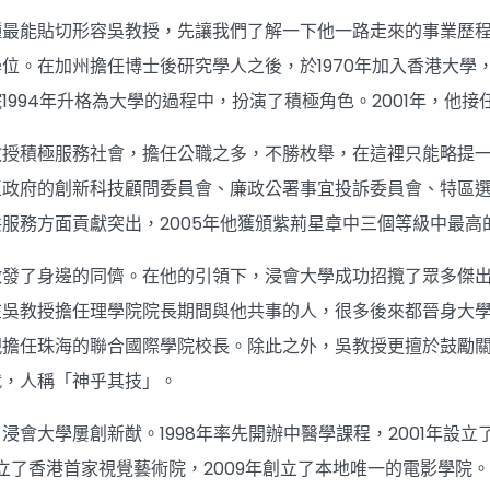
種最能貼切形容吳教授，先讓我們了解一下他一路走來的事業歷
位。在加州擔任博士後研究學人之後，於1970年加入香港大學，
1994年升格為大學的過程中，扮演了積極角色。2001年，他
授積極服務社會，擔任公職之多，不勝枚舉，在這裡只能略提一二
區政府的創新科技顧問委員會、廉政公署事宜投訴委員會、特區
服務方面貢獻突出，2005年他獲頒紫荊星章中三個等級中最高
激發了身邊的同儕。在他的引領下，浸會大學成功招攬了眾多傑
在吳教授擔任理學院院長期間與他共事的人，很多後來都晉身大
現擔任珠海的聯合國際學院校長。除此之外，吳教授更擅於鼓勵
就，人稱「神乎其技」。
浸會大學屢創新猷。1998年率先開辦中醫學課程，2001年設立
成立了香港首家視覺藝術院，2009年創立了本地唯一的電影學