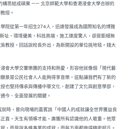
的構思結成碩果 —— 北京師範大學和香港浸會大學合辦的
輝教授。
學院從第一年招生274人，迅速發展成為國際知名的博雅
喬遷新址，環境優美，科技高端，施工速度驚人，卻是鉅細無
電吳教授，回話說校長外出，為新開設的單位挑地毯。錢大
對浸會大學交響樂團的支持和熱愛，形容他就像個「現代藝
的願景是公民社會人人能夠得享音樂，這點讓我們有了新的
教授也堅持傳承與傳播中華文化，創建了文化與創意學部，
古通今、全面發展的關鍵。
教授的成就時，曾向現場的嘉賓說「中國人的成就讓全世界獲益良
高正直，天生有領導才能，廣獲所有認識他的人敬重。他眾
成就，而是說多維事業的成就，而每方面都做得精密超凡。