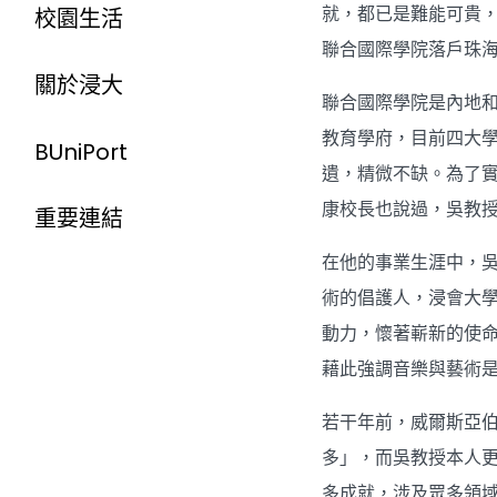
就，都已是難能可貴，
校園生活
聯合國際學院落戶珠海
關於浸大
聯合國際學院是內地和
教育學府，目前四大學
BUniPort
遺，精微不缺。為了
康校長也說過，吳教
重要連結
在他的事業生涯中，
術的倡護人，浸會大
動力，懷著嶄新的使
藉此強調音樂與藝術
若干年前，威爾斯亞伯里
多」，而吳教授本人
多成就，涉及眾多領